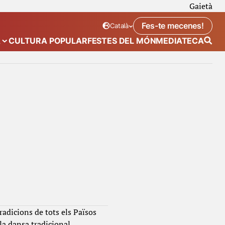
Gaietà
Fes-te mecenes!
Català
Idioma seleccionat:
. Canviar idioma
A
CULTURA POPULAR
FESTES DEL MÓN
MEDIATECA
 de “Calendari”
Mostra el submenú de “Ecosistema”
radicions de tots els Països
la dansa tradicional.