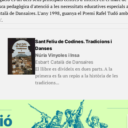
a pedagògica d'atenció a les necessitats educatives especials 
atalà de Dansaires. L’any 1998, guanya el Premi Rafel Tudó amb e
'.
Sant Feliu de Codines. Tradicions i
Danses
Núria Vinyoles i Insa
Esbart Català de Dansaires
El llibre es divideix en dues parts. A la
primera es fa un repàs a la història de les
tradicions...