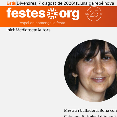
Estiu
Divendres, 7 d’agost de 2026
Lluna gairebé nova
Inici
Mediateca
Autors
Mestra i balladora. Bona con
Catalans. El treball d’invest