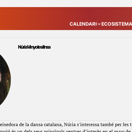
CALENDARI
ECOSISTEM
Mostra el submenú
Núria Vinyoles i Insa
eixedora de la dansa catalana, Núria s'interessa també per les t
igació és un dels seus principals centres d’interès en el marc de 