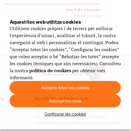
Aquest lloc web utilitza cookies
Utilitzem cookies pròpies i de tercers per millorar
l’experiència d’usuari, analitzar el trànsit, la vostra
navegació al web i personalitzar el contingut. Podeu
“Acceptar totes les cookies”, “Configurar les cookies”
que voleu acceptar o bé “Rebutjar-les totes” (excepte
Que compta amb el suport de
les cookies tècniques que són necessàries). Consulteu
la nostra
política de cookies
per obtenir més
informació.
Accepta totes les cookies
rg
Els llibres de festes.org
Rebutjar-les totes
L’any 2012 vam posar en marxa una col·lecció
editorial en format paper, recuperant i ampliant
Configurar les cookies
materials que fins aleshores havien estat
exclusivament accessibles al nostre espai web. [+]