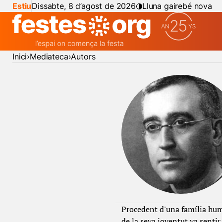
Estiu
Dissabte, 8 d’agost de 2026
Lluna gairebé nova
Inici
Mediateca
Autors
Procedent d'una família humil
de la seva joventut va senti