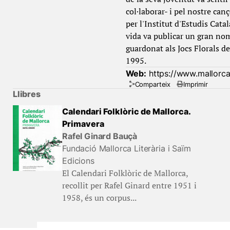
col·laborar- i pel nostre ca
per l'Institut d'Estudis Cata
vida va publicar un gran nomb
guardonat als Jocs Florals d
1995.
Web:
https://www.mallorca
Comparteix
Imprimir
Llibres
Calendari Folklòric de Mallorca.
Primavera
Rafel Ginard Bauçà
Fundació Mallorca Literària i Saïm
Edicions
El Calendari Folklòric de Mallorca,
recollit per Rafel Ginard entre 1951 i
1958, és un corpus...