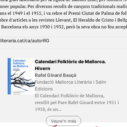
nçoner popular. Per diversos reculls de cançons tradicionals mal
lans el 1949 i el 1955, i va rebre el Premi Ciutat de Palma de fo
re d'articles a les revistes Llevant, El Heraldo de Cristo i Bell
e Barcelona els anys 1930 i 1932, però la seva obra no fou arrep
literaria.cat/ca/autorRG
Calendari Folklòric de Mallorca.
Hivern
Rafel Ginard Bauçà
Fundació Mallorca Literària i Saïm
Edicions
El Calendari Folklòric de Mallorca,
recollit pel Pare Rafel Ginard entre 1951 i
1958, és un...
Veure'n més