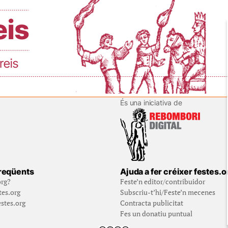
És una iniciativa de
reqüents
Ajuda a fer créixer festes.o
org?
Feste’n editor/contribuidor
tes.org
Subscriu-t’hi/Feste’n mecenes
stes.org
Contracta publicitat
Fes un donatiu puntual