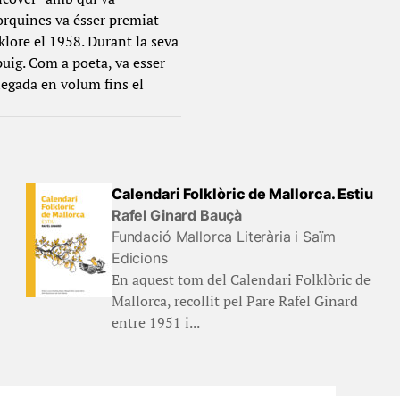
lorquines va ésser premiat
lklore el 1958. Durant la seva
puig. Com a poeta, va esser
legada en volum fins el
Calendari Folklòric de Mallorca. Estiu
Rafel Ginard Bauçà
Fundació Mallorca Literària i Saïm
Edicions
En aquest tom del Calendari Folklòric de
Mallorca, recollit pel Pare Rafel Ginard
entre 1951 i...