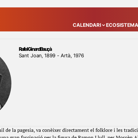
CALENDARI
ECOSISTEM
Mostra el submenú
Rafel Ginard Bauçà
Sant Joan, 1899 - Artà, 1976
 de la pagesia, va conèixer directament el folklore i les tradi
r una gran fascinació per la figura de Ramon Llull, per Mossèn 