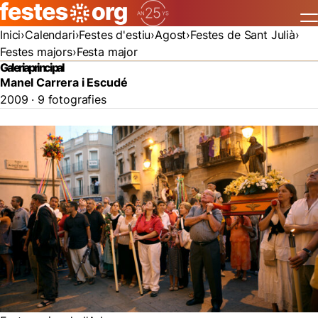
Inici
Calendari
Festes d'estiu
Agost
Festes de Sant Julià
Festes majors
Festa major
Galeria principal
Manel Carrera i Escudé
2009 · 9 fotografies