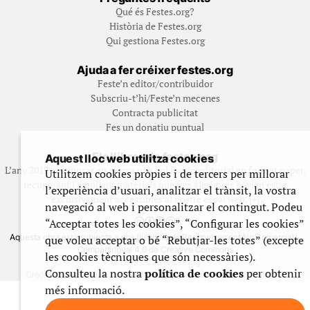
Qué és Festes.org?
Història de Festes.org
Qui gestiona Festes.org
Ajuda a fer créixer festes.org
Feste’n editor/contribuidor
Subscriu-t’hi/Feste’n mecenes
Contracta publicitat
Fes un donatiu puntual
Els llibres de festes.org
Aquest lloc web utilitza cookies
L’any 2012 vam posar en marxa una col·lecció editorial en format paper,
Utilitzem cookies pròpies i de tercers per millorar
recuperant i ampliant materials que fins aleshores havien estat
l’experiència d’usuari, analitzar el trànsit, la vostra
exclusivament accessibles al nostre espai web. [+]
navegació al web i personalitzar el contingut. Podeu
“Acceptar totes les cookies”, “Configurar les cookies”
Aquesta obra està subjecta a una llicència de Reconeixement No Comercial -
que voleu acceptar o bé “Rebutjar-les totes” (excepte
CompartirIgual 4.0 de Creative Commons
les cookies tècniques que són necessàries).
© 1999-2026 festes.org
Consulteu la nostra
política de cookies
per obtenir
Crèdits del web
Avís legal
Política de privadesa
Ús de galetes
Contacte
més informació.