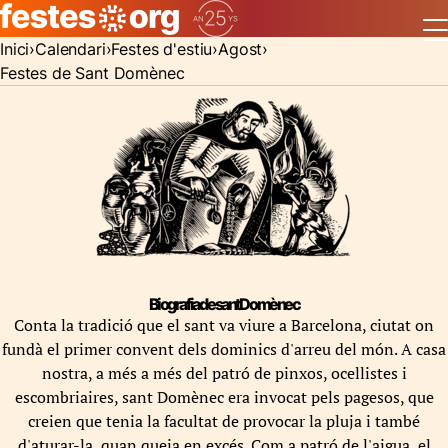
Inici
Calendari
Festes d'estiu
Agost
Festes de Sant Domènec
Biografia de sant Domènec
Conta la tradició que el sant va viure a Barcelona, ciutat on
fundà el primer convent dels dominics d'arreu del món. A casa
nostra, a més a més del patró de pinxos, ocellistes i
escombriaires, sant Domènec era invocat pels pagesos, que
creien que tenia la facultat de provocar la pluja i també
d'aturar-la, quan queia en excés. Com a patró de l'aigua, el