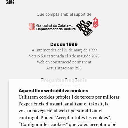
Que compta amb el suport de
Des de 1999
A Internet des del 21 de març de 1999
Versió 5.0 estrenada el 9 de maig de 2025
Web en construcció permanent
Actualitzacions RSS
Preguntes freqüents
Qué és Festes.org?
Aquest lloc web utilitza cookies
Història de Festes.org
Utilitzem cookies pròpies i de tercers per millorar
Qui gestiona Festes.org
l’experiència d’usuari, analitzar el trànsit, la
Ajuda a fer créixer festes.org
vostra navegació al web i personalitzar el
Feste’n editor/contribuidor
contingut. Podeu “Acceptar totes les cookies”,
Subscriu-t’hi/Feste’n mecenes
“Configurar les cookies” que voleu acceptar o bé
Contracta publicitat