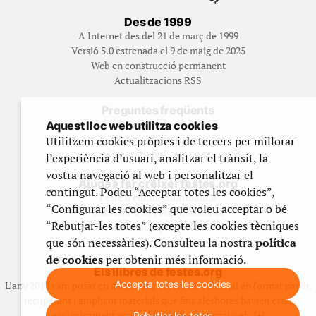
Des de 1999
A Internet des del 21 de març de 1999
Versió 5.0 estrenada el 9 de maig de 2025
Web en construcció permanent
Actualitzacions RSS
Preguntes freqüents
Qué és Festes.org?
Aquest lloc web utilitza cookies
Història de Festes.org
Utilitzem cookies pròpies i de tercers per millorar
Qui gestiona Festes.org
l’experiència d’usuari, analitzar el trànsit, la
vostra navegació al web i personalitzar el
Ajuda a fer créixer festes.org
contingut. Podeu “Acceptar totes les cookies”,
Feste’n editor/contribuidor
“Configurar les cookies” que voleu acceptar o bé
Subscriu-t’hi/Feste’n mecenes
“Rebutjar-les totes” (excepte les cookies tècniques
Contracta publicitat
que són necessàries). Consulteu la nostra
política
Fes un donatiu puntual
de cookies
per obtenir més informació.
Els llibres de festes.org
Accepta totes les cookies
L’any 2012 vam posar en marxa una col·lecció editorial en format paper,
recuperant i ampliant materials que fins aleshores havien estat
exclusivament accessibles al nostre espai web. [+]
Rebutjar-les totes