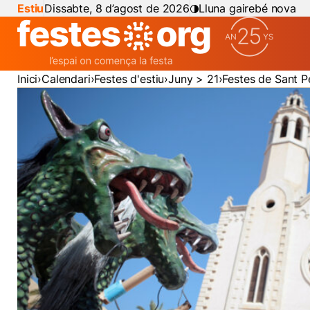
Estiu
Dissabte, 8 d’agost de 2026
Lluna gairebé nova
Inici
Calendari
Festes d'estiu
Juny > 21
Festes de Sant P