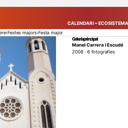
CALENDARI
ECOSISTEM
Mostra el submenú
ere
Festes majors
Festa major
Galeria principal
Manel Carrera i Escudé
2008 · 6 fotografies