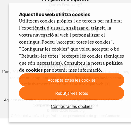
Qué és Festes.org?
Història de Festes.org
Aquest lloc web utilitza cookies
Qui gestiona Festes.org
Utilitzem cookies pròpies i de tercers per millorar
l’experiència d’usuari, analitzar el trànsit, la
Ajuda a fer créixer festes.org
vostra navegació al web i personalitzar el
Feste’n editor/contribuidor
Subscriu-t’hi/Feste’n mecenes
contingut. Podeu “Acceptar totes les cookies”,
Contracta publicitat
“Configurar les cookies” que voleu acceptar o bé
Fes un donatiu puntual
“Rebutjar-les totes” (excepte les cookies tècniques
que són necessàries). Consulteu la nostra
política
Els llibres de festes.org
de cookies
per obtenir més informació.
L’any 2012 vam posar en marxa una col·lecció editorial en format paper,
recuperant i ampliant materials que fins aleshores havien estat
Accepta totes les cookies
exclusivament accessibles al nostre espai web. [+]
Rebutjar-les totes
Aquesta obra està subjecta a una llicència de Reconeixement No Comercial -
CompartirIgual 4.0 de Creative Commons
Configurar les cookies
© 1999-2026 festes.org
Crèdits del web
Avís legal
Política de privadesa
Ús de galetes
Contacte