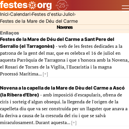
Inici
Calendari
Festes d'estiu
Juliol
Festes de la Mare de Déu del Carme
Novenes
Enllaços
Festes de la Mare de Déu del Carme a Sant Pere del
- web de les festes dedicades a la
Serrallo (el Tarragonès)
patrona de la gent del mar, que es celebra el 16 de juliol en
aquesta Parròquia de Tarragona i que s'honora amb la Novena,
el Rosari de Torxes de la Vigília, l'Eucaristia i la magna
Processó Marítima...
[+]
Novena a la capella de la Mare de Dèu del Carme a Ascó
- amb imposició d'escapularis, ofrena de
(la Ribera d'Ebre)
ciris i sorteig d'algun obsequi. la llegenda de l'origen de la
capelleta diu que va ser construída per un llaguter que anava a
la deriva a causa de la crescuda del riu i que se salvà
miraculosament. Durant aquesta...
[+]