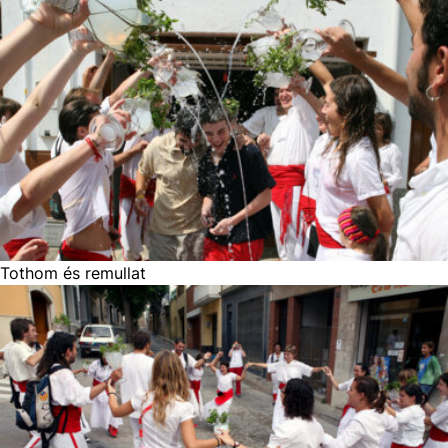
Tothom és remullat