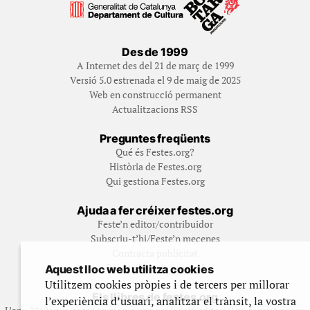
Des de 1999
A Internet des del 21 de març de 1999
Versió 5.0 estrenada el 9 de maig de 2025
Web en construcció permanent
Actualitzacions RSS
Preguntes freqüents
Qué és Festes.org?
Història de Festes.org
Qui gestiona Festes.org
Ajuda a fer créixer festes.org
Feste’n editor/contribuidor
Subscriu-t’hi/Feste’n mecenes
Contracta publicitat
Fes un donatiu puntual
Aquest lloc web utilitza cookies
Utilitzem cookies pròpies i de tercers per millorar
Els llibres de festes.org
l’experiència d’usuari, analitzar el trànsit, la vostra