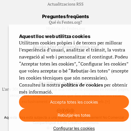
Actualitzacions RSS
Preguntes freqüents
Qué és Festes.org?
Història de Festes.org
Qui gestiona Festes.org
Aquest lloc web utilitza cookies
Utilitzem cookies pròpies i de tercers per millorar
Ajuda a fer créixer festes.org
l’experiència d’usuari, analitzar el trànsit, la vostra
Feste’n editor/contribuidor
navegació al web i personalitzar el contingut. Podeu
Subscriu-t’hi/Feste’n mecenes
“Acceptar totes les cookies”, “Configurar les cookies”
Contracta publicitat
que voleu acceptar o bé “Rebutjar-les totes” (excepte
Fes un donatiu puntual
les cookies tècniques que són necessàries).
Els llibres de festes.org
Consulteu la nostra
política de cookies
per obtenir
L’any 2012 vam posar en marxa una col·lecció editorial en format paper,
més informació.
recuperant i ampliant materials que fins aleshores havien estat
exclusivament accessibles al nostre espai web. [+]
Accepta totes les cookies
Rebutjar-les totes
Aquesta obra està subjecta a una llicència de Reconeixement No Comercial -
CompartirIgual 4.0 de Creative Commons
Configurar les cookies
© 1999-2026 festes.org