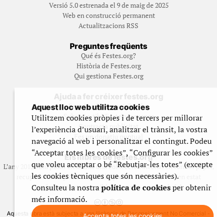
Versió 5.0 estrenada el 9 de maig de 2025
Web en construcció permanent
Actualitzacions RSS
Preguntes freqüents
Qué és Festes.org?
Història de Festes.org
Qui gestiona Festes.org
Ajuda a fer créixer festes.org
Feste’n editor/contribuidor
Aquest lloc web utilitza cookies
Subscriu-t’hi/Feste’n mecenes
Utilitzem cookies pròpies i de tercers per millorar
Contracta publicitat
l’experiència d’usuari, analitzar el trànsit, la vostra
Fes un donatiu puntual
navegació al web i personalitzar el contingut. Podeu
“Acceptar totes les cookies”, “Configurar les cookies”
Els llibres de festes.org
que voleu acceptar o bé “Rebutjar-les totes” (excepte
L’any 2012 vam posar en marxa una col·lecció editorial en format paper,
les cookies tècniques que són necessàries).
recuperant i ampliant materials que fins aleshores havien estat
Consulteu la nostra
política de cookies
per obtenir
exclusivament accessibles al nostre espai web. [+]
més informació.
Aquesta obra està subjecta a una llicència de Reconeixement No Comercial -
Accepta totes les cookies