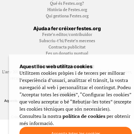
Qué és Festes.org?
Història de Festes.org
Qui gestiona Festes.org
Ajuda a fer créixer festes.org
Feste’n editor/contribuidor
Subscriu-t’hi/Feste’n mecenes
Contracta publicitat
Fes un donatiu puntual
Els llibres de festes.org
Aquest lloc web utilitza cookies
L’any 2012 vam posar en marxa una col·lecció editorial en format paper,
Utilitzem cookies pròpies i de tercers per millorar
recuperant i ampliant materials que fins aleshores havien estat
l’experiència d’usuari, analitzar el trànsit, la vostra
exclusivament accessibles al nostre espai web. [+]
navegació al web i personalitzar el contingut. Podeu
“Acceptar totes les cookies”, “Configurar les cookies”
que voleu acceptar o bé “Rebutjar-les totes” (excepte
Aquesta obra està subjecta a una llicència de Reconeixement No Comercial -
CompartirIgual 4.0 de Creative Commons
les cookies tècniques que són necessàries).
© 1999-2026 festes.org
Consulteu la nostra
política de cookies
per obtenir
Crèdits del web
Avís legal
Política de privadesa
Ús de galetes
Contacte
més informació.
Accepta totes les cookies