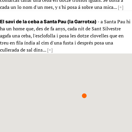
comarcas tallar una ceba en dotze trossos iguals. Se dona á
cada un lo nom d'un mes, y s'hi posa á sobre una mica...
[+]
- a Santa Pau hi
El savi de la ceba a Santa Pau (la Garrotxa)
ha un home que, des de fa anys, cada nit de Sant Silvestre
agafa una ceba, l'esclofolla i posa les dotze clovelles que en
treu en fila índia al cim d'una fusta i després posa una
cullerada de sal dins...
[+]