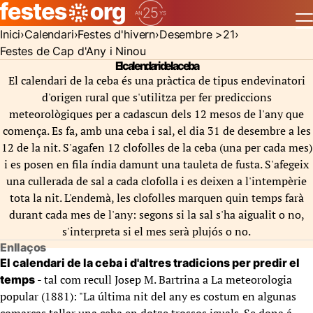
Inici
Calendari
Festes d'hivern
Desembre >21
Festes de Cap d'Any i Ninou
El calendari de la ceba
El calendari de la ceba és una pràctica de tipus endevinatori
d'origen rural que s'utilitza per fer prediccions
meteorològiques per a cadascun dels 12 mesos de l'any que
comença. Es fa, amb una ceba i sal, el dia 31 de desembre a les
12 de la nit. S'agafen 12 clofolles de la ceba (una per cada mes)
i es posen en fila índia damunt una tauleta de fusta. S'afegeix
una cullerada de sal a cada clofolla i es deixen a l'intempèrie
tota la nit. L'endemà, les clofolles marquen quin temps farà
durant cada mes de l'any: segons si la sal s'ha aigualit o no,
s'interpreta si el mes serà plujós o no.
Enllaços
El calendari de la ceba i d'altres tradicions per predir el
- tal com recull Josep M. Bartrina a La meteorologia
temps
popular (1881): "La última nit del any es costum en algunas