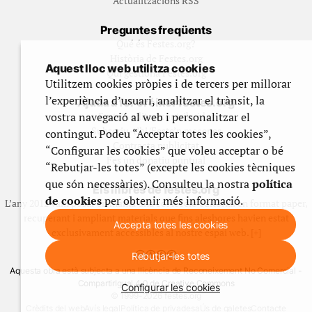
Actualitzacions RSS
Preguntes freqüents
Qué és Festes.org?
Història de Festes.org
Aquest lloc web utilitza cookies
Qui gestiona Festes.org
Utilitzem cookies pròpies i de tercers per millorar
l’experiència d’usuari, analitzar el trànsit, la
Ajuda a fer créixer festes.org
vostra navegació al web i personalitzar el
Feste’n editor/contribuidor
Subscriu-t’hi/Feste’n mecenes
contingut. Podeu “Acceptar totes les cookies”,
Contracta publicitat
“Configurar les cookies” que voleu acceptar o bé
Fes un donatiu puntual
“Rebutjar-les totes” (excepte les cookies tècniques
que són necessàries). Consulteu la nostra
política
Els llibres de festes.org
de cookies
per obtenir més informació.
L’any 2012 vam posar en marxa una col·lecció editorial en format paper,
recuperant i ampliant materials que fins aleshores havien estat
Accepta totes les cookies
exclusivament accessibles al nostre espai web. [+]
Rebutjar-les totes
Aquesta obra està subjecta a una llicència de Reconeixement No Comercial -
CompartirIgual 4.0 de Creative Commons
Configurar les cookies
© 1999-2026 festes.org
Crèdits del web
Avís legal
Política de privadesa
Ús de galetes
Contacte