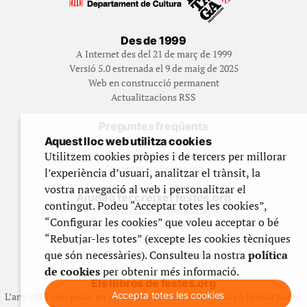
Des de 1999
A Internet des del 21 de març de 1999
Versió 5.0 estrenada el 9 de maig de 2025
Web en construcció permanent
Actualitzacions RSS
Preguntes freqüents
Qué és Festes.org?
Aquest lloc web utilitza cookies
Història de Festes.org
Utilitzem cookies pròpies i de tercers per millorar
Qui gestiona Festes.org
l’experiència d’usuari, analitzar el trànsit, la
vostra navegació al web i personalitzar el
Ajuda a fer créixer festes.org
contingut. Podeu “Acceptar totes les cookies”,
Feste’n editor/contribuidor
“Configurar les cookies” que voleu acceptar o bé
Subscriu-t’hi/Feste’n mecenes
“Rebutjar-les totes” (excepte les cookies tècniques
Contracta publicitat
que són necessàries). Consulteu la nostra
política
Fes un donatiu puntual
de cookies
per obtenir més informació.
Els llibres de festes.org
Accepta totes les cookies
L’any 2012 vam posar en marxa una col·lecció editorial en format paper,