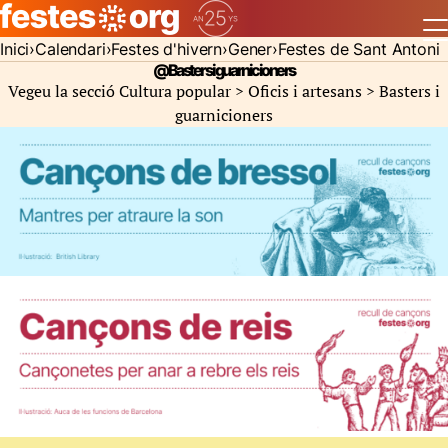
Inici
Calendari
Festes d'hivern
Gener
Festes de Sant Antoni
@Basters i guarnicioners
Vegeu la secció Cultura popular > Oficis i artesans >
Basters i
guarnicioners