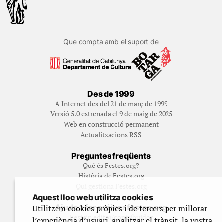
Que compta amb el suport de
Des de 1999
A Internet des del 21 de març de 1999
Versió 5.0 estrenada el 9 de maig de 2025
Web en construcció permanent
Actualitzacions RSS
Preguntes freqüents
Qué és Festes.org?
Història de Festes.org
Qui gestiona Festes.org
Aquest lloc web utilitza cookies
Ajuda a fer créixer festes.org
Utilitzem cookies pròpies i de tercers per millorar
Feste’n editor/contribuidor
l’experiència d’usuari, analitzar el trànsit, la vostra