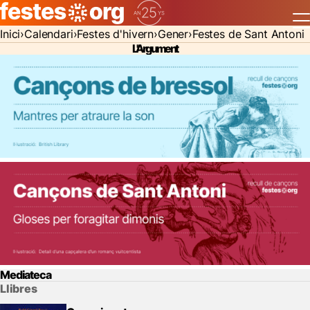
Inici
Calendari
Festes d'hivern
Gener
Festes de Sant Antoni
L'Argument
Mediateca
Llibres