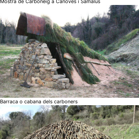
Mostra de Carboneig a Cànoves i Samalús
Barraca o cabana dels carboners