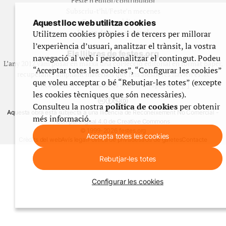
Feste’n editor/contribuidor
Subscriu-t’hi/Feste’n mecenes
Contracta publicitat
Aquest lloc web utilitza cookies
Fes un donatiu puntual
Utilitzem cookies pròpies i de tercers per millorar
l’experiència d’usuari, analitzar el trànsit, la vostra
Els llibres de festes.org
navegació al web i personalitzar el contingut. Podeu
L’any 2012 vam posar en marxa una col·lecció editorial en format paper,
“Acceptar totes les cookies”, “Configurar les cookies”
recuperant i ampliant materials que fins aleshores havien estat
que voleu acceptar o bé “Rebutjar-les totes” (excepte
exclusivament accessibles al nostre espai web. [+]
les cookies tècniques que són necessàries).
Consulteu la nostra
política de cookies
per obtenir
Aquesta obra està subjecta a una llicència de Reconeixement No Comercial -
més informació.
CompartirIgual 4.0 de Creative Commons
© 1999-2026 festes.org
Accepta totes les cookies
Crèdits del web
Avís legal
Política de privadesa
Ús de galetes
Contacte
Rebutjar-les totes
Configurar les cookies