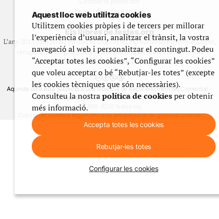
Contracta publicitat
Fes un donatiu puntual
Aquest lloc web utilitza cookies
Utilitzem cookies pròpies i de tercers per millorar
Els llibres de festes.org
l’experiència d’usuari, analitzar el trànsit, la vostra
L’any 2012 vam posar en marxa una col·lecció editorial en format paper,
navegació al web i personalitzar el contingut. Podeu
recuperant i ampliant materials que fins aleshores havien estat
“Acceptar totes les cookies”, “Configurar les cookies”
exclusivament accessibles al nostre espai web. [+]
que voleu acceptar o bé “Rebutjar-les totes” (excepte
les cookies tècniques que són necessàries).
Aquesta obra està subjecta a una llicència de Reconeixement No Comercial -
Consulteu la nostra
política de cookies
per obtenir
CompartirIgual 4.0 de Creative Commons
més informació.
© 1999-2026 festes.org
Crèdits del web
Avís legal
Política de privadesa
Ús de galetes
Contacte
Accepta totes les cookies
Rebutjar-les totes
Configurar les cookies