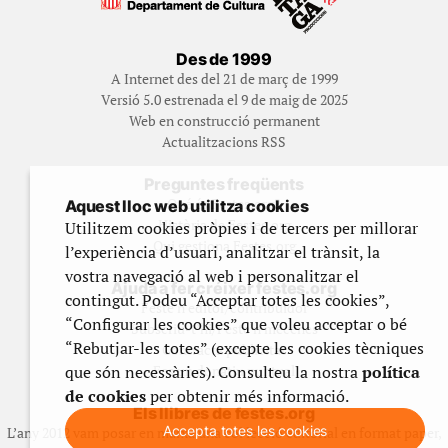
Des de 1999
A Internet des del 21 de març de 1999
Versió 5.0 estrenada el 9 de maig de 2025
Web en construcció permanent
Actualitzacions RSS
Preguntes freqüents
Qué és Festes.org?
Aquest lloc web utilitza cookies
Història de Festes.org
Utilitzem cookies pròpies i de tercers per millorar
Qui gestiona Festes.org
l’experiència d’usuari, analitzar el trànsit, la
vostra navegació al web i personalitzar el
Ajuda a fer créixer festes.org
contingut. Podeu “Acceptar totes les cookies”,
Feste’n editor/contribuidor
“Configurar les cookies” que voleu acceptar o bé
Subscriu-t’hi/Feste’n mecenes
“Rebutjar-les totes” (excepte les cookies tècniques
Contracta publicitat
que són necessàries). Consulteu la nostra
política
Fes un donatiu puntual
de cookies
per obtenir més informació.
Els llibres de festes.org
Accepta totes les cookies
L’any 2012 vam posar en marxa una col·lecció editorial en format paper,