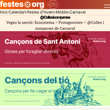
Inici
Calendari
Festes d'hivern
Mòbils
Carnaval
@Colles i comparses
Vegeu la secció: Ecosistema > Protagonistes >
@Colles i
comparses de Carnaval