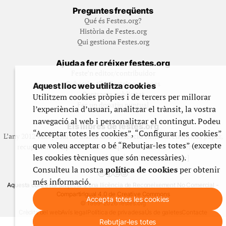
Preguntes freqüents
Qué és Festes.org?
Història de Festes.org
Qui gestiona Festes.org
Ajuda a fer créixer festes.org
Feste’n editor/contribuidor
Subscriu-t’hi/Feste’n mecenes
Aquest lloc web utilitza cookies
Contracta publicitat
Utilitzem cookies pròpies i de tercers per millorar
Fes un donatiu puntual
l’experiència d’usuari, analitzar el trànsit, la vostra
navegació al web i personalitzar el contingut. Podeu
Els llibres de festes.org
“Acceptar totes les cookies”, “Configurar les cookies”
L’any 2012 vam posar en marxa una col·lecció editorial en format paper,
que voleu acceptar o bé “Rebutjar-les totes” (excepte
recuperant i ampliant materials que fins aleshores havien estat
les cookies tècniques que són necessàries).
exclusivament accessibles al nostre espai web. [+]
Consulteu la nostra
política de cookies
per obtenir
més informació.
Aquesta obra està subjecta a una llicència de Reconeixement No Comercial -
CompartirIgual 4.0 de Creative Commons
Accepta totes les cookies
© 1999-2026 festes.org
Crèdits del web
Avís legal
Política de privadesa
Ús de galetes
Contacte
Rebutjar-les totes