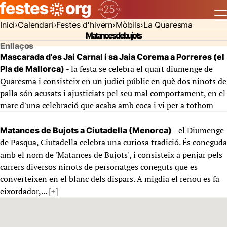
Inici
Calendari
Festes d'hivern
Mòbils
La Quaresma
Matances de bujots
Enllaços
Mascarada d'es Jai Carnal i sa Jaia Corema a Porreres (el
- la festa se celebra el quart diumenge de
Pla de Mallorca)
Quaresma i consisteix en un judici públic en què dos ninots de
palla són acusats i ajusticiats pel seu mal comportament, en el
marc d'una celebració que acaba amb coca i vi per a tothom
- el Diumenge
Matances de Bujots a Ciutadella (Menorca)
de Pasqua, Ciutadella celebra una curiosa tradició. És coneguda
amb el nom de 'Matances de Bujots', i consisteix a penjar pels
carrers diversos ninots de personatges coneguts que es
converteixen en el blanc dels dispars. A migdia el renou es fa
eixordador,...
[+]