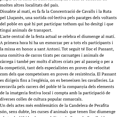
moltes altres localitats del país.
Dissabte al matí, es fa fa la Concentració de Cavalls i la Ruta
pel Lluçanès, una sortida col·lectiva pels paratges dels voltants
del poble en què hi pot participar tothom qui ho desitgi i que
tingui animals de transport.
L'acte central de la festa actual se celebra el diumenge al matí.
A primera hora hi ha un esmorzar per a tots els participants i
la missa en honor a sant Antoni. Tot seguit té lloc el Passant,
una comitiva de carros tirats per carruatges i animals de
càrrega i també per molts d'altres criats per al passeig o per a
la competició, tant dels especialistes en proves de velocitat
com dels que competeixen en proves de resistència. El Passant
es dirigeix fins a l'església, on es beneeixen les cavalleries. La
cercavila pels carrers del poble té la companyia dels elements
de la imatgeria festiva local i compta amb la participació de
diverses colles de cultura popular comarcals.
Un dels actes més emblemàtics de la Candelera de Perafita
són, sens dubte, les curses d'animals que tenen lloc diumenge