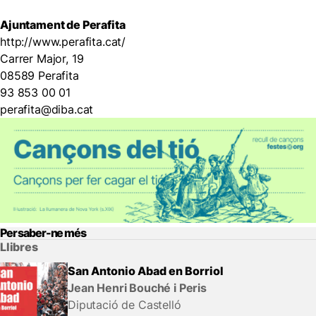
Ajuntament de Perafita
http://www.perafita.cat/
Carrer Major, 19
08589 Perafita
93 853 00 01
perafita@diba.cat
Per saber-ne més
Llibres
San Antonio Abad en Borriol
Jean Henri Bouché i Peris
Diputació de Castelló