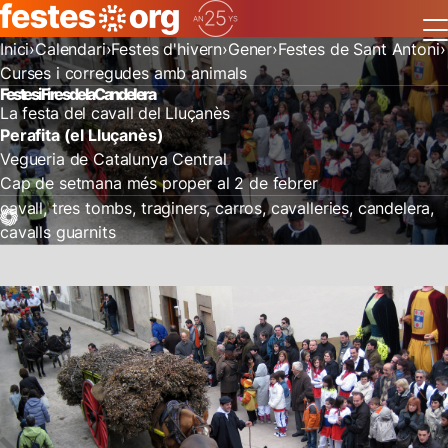
Inici
Calendari
Festes d'hivern
Gener
Festes de Sant Antoni
Curses i corregudes amb animals
Festes i Fires de la Candelera
La festa del cavall del Lluçanès
Perafita (el Lluçanès)
Vegueria de Catalunya Central
Cap de setmana més proper al 2 de febrer
cavall
tres tombs
traginers
carros
cavalleries
candelera
cavalls guarnits