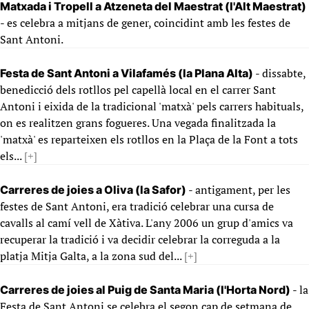
Matxada i Tropell a Atzeneta del Maestrat (l'Alt Maestrat)
- es celebra a mitjans de gener, coincidint amb les festes de
Sant Antoni.
- dissabte,
Festa de Sant Antoni a Vilafamés (la Plana Alta)
benedicció dels rotllos pel capellà local en el carrer Sant
Antoni i eixida de la tradicional 'matxà' pels carrers habituals,
on es realitzen grans fogueres. Una vegada finalitzada la
'matxà' es reparteixen els rotllos en la Plaça de la Font a tots
els...
[+]
- antigament, per les
Carreres de joies a Oliva (la Safor)
festes de Sant Antoni, era tradició celebrar una cursa de
cavalls al camí vell de Xàtiva. L'any 2006 un grup d'amics va
recuperar la tradició i va decidir celebrar la correguda a la
platja Mitja Galta, a la zona sud del...
[+]
- la
Carreres de joies al Puig de Santa Maria (l'Horta Nord)
Festa de Sant Antoni se celebra el segon cap de setmana de