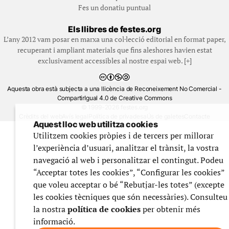
Fes un donatiu puntual
Els llibres de festes.org
L’any 2012 vam posar en marxa una col·lecció editorial en format paper,
recuperant i ampliant materials que fins aleshores havien estat
exclusivament accessibles al nostre espai web. [+]
Aquesta obra està subjecta a una llicència de Reconeixement No Comercial -
CompartirIgual 4.0 de Creative Commons
© 1999-2026 festes.org
Crèdits del web
Avís legal
Política de privadesa
Ús de galetes
Contacte
Aquest lloc web utilitza cookies
Utilitzem cookies pròpies i de tercers per millorar
l’experiència d’usuari, analitzar el trànsit, la vostra
navegació al web i personalitzar el contingut. Podeu
“Acceptar totes les cookies”, “Configurar les cookies”
que voleu acceptar o bé “Rebutjar-les totes” (excepte
les cookies tècniques que són necessàries). Consulteu
la nostra
política de cookies
per obtenir més
informació.