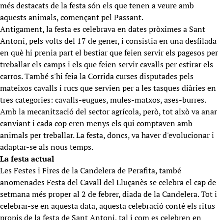
més destacats de la festa són els que tenen a veure amb
aquests animals, començant pel Passant.
Antigament, la festa es celebrava en dates pròximes a Sant
Antoni, pels volts del 17 de gener, i consistia en una desfilada
en què hi prenia part el bestiar que feien servir els pagesos per
treballar els camps i els que feien servir cavalls per estirar els
carros. També s'hi feia la Corrida curses disputades pels
mateixos cavalls i rucs que servien per a les tasques diàries en
tres categories: cavalls-eugues, mules-matxos, ases-burres.
Amb la mecanització del sector agrícola, però, tot això va anar
canviant i cada cop eren menys els qui comptaven amb
animals per treballar. La festa, doncs, va haver d'evolucionar i
adaptar-se als nous temps.
La festa actual
Les Festes i Fires de la Candelera de Perafita, també
anomenades Festa del Cavall del Lluçanès se celebra el cap de
setmana més proper al 2 de febrer, diada de la Candelera. Tot i
celebrar-se en aquesta data, aquesta celebració conté els ritus
propis de la festa de Sant Antoni, tal i com es celebren en