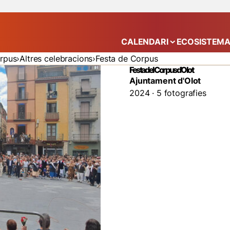
CALENDARI
ECOSISTEM
Mostra el submenú
orpus
Altres celebracions
Festa de Corpus
Festa del Corpus d'Olot
Ajuntament d'Olot
2024 · 5 fotografies