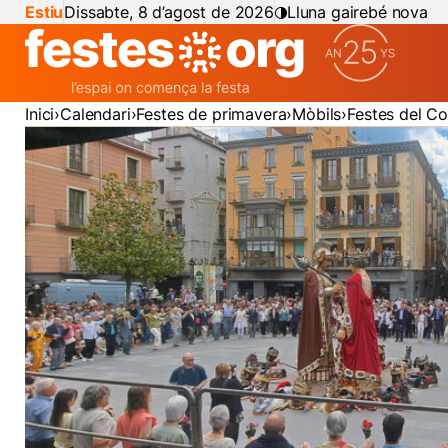
Estiu
Dissabte, 8 d’agost de 2026
Lluna gairebé nova
Inici
Calendari
Festes de primavera
Mòbils
Festes del C