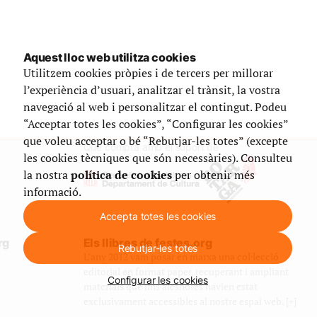
Aquest lloc web utilitza cookies
Utilitzem cookies pròpies i de tercers per millorar
l’experiència d’usuari, analitzar el trànsit, la vostra
navegació al web i personalitzar el contingut. Podeu
“Acceptar totes les cookies”, “Configurar les cookies”
que voleu acceptar o bé “Rebutjar-les totes” (excepte
Que compta amb el suport de
les cookies tècniques que són necessàries). Consulteu
la nostra
política de cookies
per obtenir més
informació.
Accepta totes les cookies
rg
Els llibres de festes.org
Rebutjar-les totes
L’any 2012 vam posar en marxa una col·lecció
editorial en format paper, recuperant i ampliant
Configurar les cookies
materials que fins aleshores havien estat
exclusivament accessibles al nostre espai web. [+]