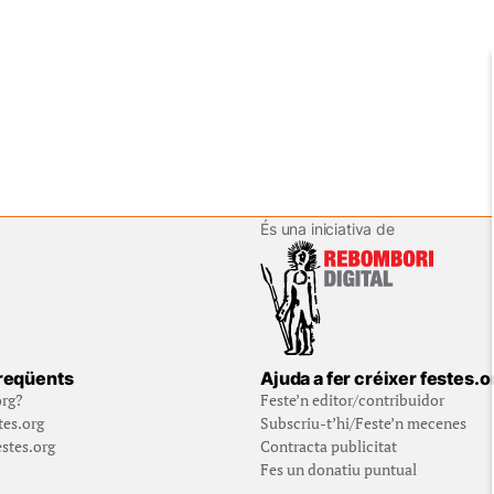
És una iniciativa de
reqüents
Ajuda a fer créixer festes.o
org?
Feste’n editor/contribuidor
tes.org
Subscriu-t’hi/Feste’n mecenes
stes.org
Contracta publicitat
Fes un donatiu puntual