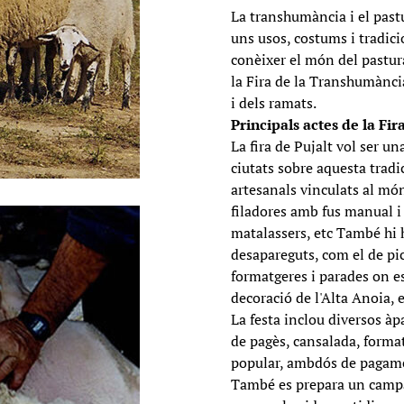
La transhumància i el pas
uns usos, costums i tradici
conèixer el món del pastur
la Fira de la Transhumància
i dels ramats.
Principals actes de la Fir
La fira de Pujalt vol ser u
ciutats sobre aquesta tradic
artesanals vinculats al món
filadores amb fus manual i
matalassers, etc També hi h
desapareguts, com el de pica
formatgeres i parades on e
decoració de l'Alta Anoia, 
La festa inclou diversos àp
de pagès, cansalada, format
popular, ambdós de pagam
També es prepara un campa