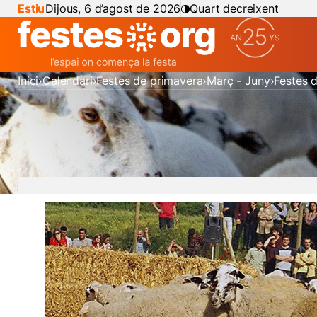
Estiu
Dijous, 6 d’agost de 2026
Quart decreixent
Inici
Calendari
Festes de primavera
Març - Juny
Festes d