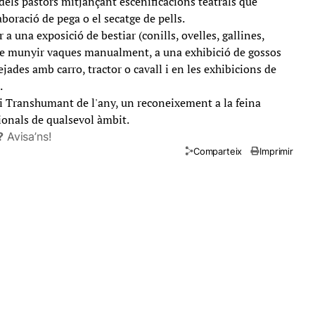
dels pastors mitjançant escenificacions teatrals que
aboració de pega o el secatge de pells.
r a una exposició de bestiar (conills, ovelles, gallines,
 de munyir vaques manualment, a una exhibició de gossos
ejades amb carro, tractor o cavall i en les exhibicions de
.
i Transhumant de l'any, un reconeixement a la feina
onals de qualsevol àmbit.
?
Avisa’ns!
Comparteix
Imprimir