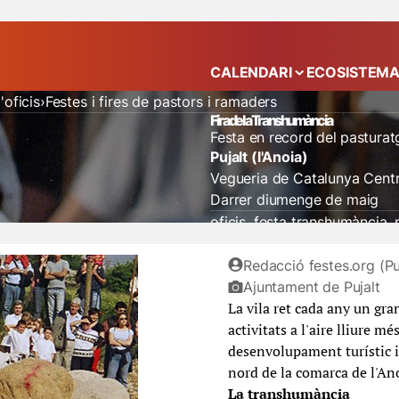
CALENDARI
ECOSISTEM
Mostra el submenú
'oficis
Festes i fires de pastors i ramaders
Fira de la Transhumància
Festa en record del pasturat
Pujalt (l'Anoia)
Vegueria de Catalunya Centr
Darrer diumenge de maig
oficis
festa transhumància
Redacció festes.org (Pu
Ajuntament de Pujalt
La vila ret cada any un gra
activitats a l'aire lliure m
desenvolupament turístic 
nord de la comarca de l'An
La transhumància