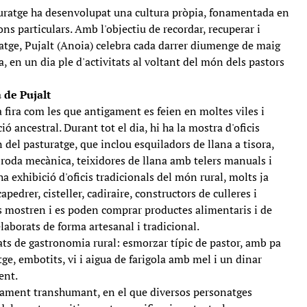
turatge ha desenvolupat una cultura pròpia, fonamentada en
ons particulars. Amb l'objectiu de recordar, recuperar i
atge, Pujalt (Anoia) celebra cada darrer diumenge de maig
, en un dia ple d'activitats al voltant del món dels pastors
a de Pujalt
na fira com les que antigament es feien en moltes viles i
ió ancestral. Durant tot el dia, hi ha la mostra d'oficis
 del pasturatge, que inclou esquiladors de llana a tisora,
 roda mecànica, teixidores de llana amb telers manuals i
a exhibició d'oficis tradicionals del món rural, molts ja
pedrer, cisteller, cadiraire, constructors de culleres i
s mostren i es poden comprar productes alimentaris i de
elaborats de forma artesanal i tradicional.
ats de gastronomia rural: esmorzar típic de pastor, amb pa
ge, embotits, vi i aigua de farigola amb mel i un dinar
ent.
ment transhumant, en el que diversos personatges