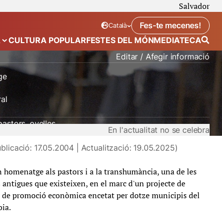
Salvador
Fes-te mecenes!
Català
Idioma seleccionat:
. Canviar idioma
A
CULTURA POPULAR
FESTES DEL MÓN
MEDIATECA
 de “Calendari”
Mostra el submenú de “Ecosistema”
Editar / Afegir informació
ge
al
pastors
ovelles
En l'actualitat no se celebra
blicació: 17.05.2004 | Actualització: 19.05.2025)
n homenatge als pastors i a la transhumància, una de les
és antigues que existeixen, en el marc d'un projecte de
i de promoció econòmica encetat per dotze municipis del
oia.