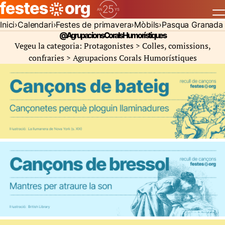
Inici
Calendari
Festes de primavera
Mòbils
Pasqua Granada
@Agrupacions Corals Humorístiques
Vegeu la categoria: Protagonistes > Colles, comissions,
confraries >
Agrupacions Corals Humorístiques