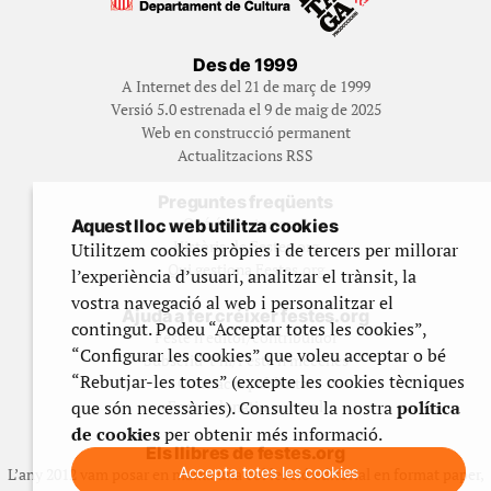
Des de 1999
A Internet des del 21 de març de 1999
Versió 5.0 estrenada el 9 de maig de 2025
Web en construcció permanent
Actualitzacions RSS
Preguntes freqüents
Qué és Festes.org?
Aquest lloc web utilitza cookies
Història de Festes.org
Utilitzem cookies pròpies i de tercers per millorar
Qui gestiona Festes.org
l’experiència d’usuari, analitzar el trànsit, la
vostra navegació al web i personalitzar el
Ajuda a fer créixer festes.org
contingut. Podeu “Acceptar totes les cookies”,
Feste’n editor/contribuidor
“Configurar les cookies” que voleu acceptar o bé
Subscriu-t’hi/Feste’n mecenes
“Rebutjar-les totes” (excepte les cookies tècniques
Contracta publicitat
que són necessàries). Consulteu la nostra
política
Fes un donatiu puntual
de cookies
per obtenir més informació.
Els llibres de festes.org
Accepta totes les cookies
L’any 2012 vam posar en marxa una col·lecció editorial en format paper,