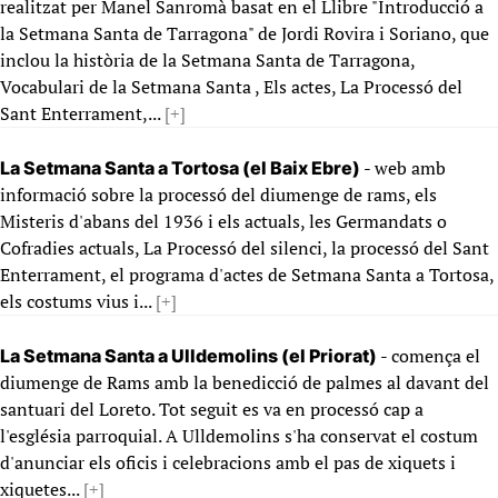
realitzat per Manel Sanromà basat en el Llibre "Introducció a
la Setmana Santa de Tarragona" de Jordi Rovira i Soriano, que
inclou la història de la Setmana Santa de Tarragona,
Vocabulari de la Setmana Santa , Els actes, La Processó del
Sant Enterrament,...
[+]
- web amb
La Setmana Santa a Tortosa (el Baix Ebre)
informació sobre la processó del diumenge de rams, els
Misteris d'abans del 1936 i els actuals, les Germandats o
Cofradies actuals, La Processó del silenci, la processó del Sant
Enterrament, el programa d'actes de Setmana Santa a Tortosa,
els costums vius i...
[+]
- comença el
La Setmana Santa a Ulldemolins (el Priorat)
diumenge de Rams amb la benedicció de palmes al davant del
santuari del Loreto. Tot seguit es va en processó cap a
l'església parroquial. A Ulldemolins s'ha conservat el costum
d'anunciar els oficis i celebracions amb el pas de xiquets i
xiquetes...
[+]