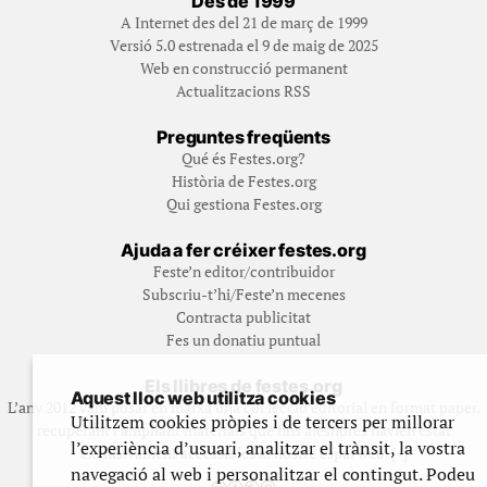
Des de 1999
A Internet des del 21 de març de 1999
Versió 5.0 estrenada el 9 de maig de 2025
Web en construcció permanent
Actualitzacions RSS
Preguntes freqüents
Qué és Festes.org?
Història de Festes.org
Qui gestiona Festes.org
Ajuda a fer créixer festes.org
Feste’n editor/contribuidor
Subscriu-t’hi/Feste’n mecenes
Contracta publicitat
Fes un donatiu puntual
Els llibres de festes.org
Aquest lloc web utilitza cookies
L’any 2012 vam posar en marxa una col·lecció editorial en format paper,
Utilitzem cookies pròpies i de tercers per millorar
recuperant i ampliant materials que fins aleshores havien estat
l’experiència d’usuari, analitzar el trànsit, la vostra
exclusivament accessibles al nostre espai web. [+]
navegació al web i personalitzar el contingut. Podeu