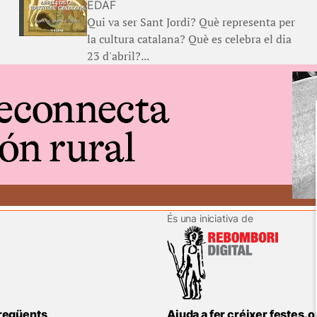
EDAF
Qui va ser Sant Jordi? Què representa per
la cultura catalana? Què es celebra el dia
23 d'abril?...
És una iniciativa de
reqüents
Ajuda a fer créixer festes.o