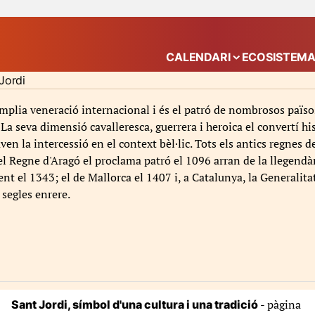
CALENDARI
ECOSISTEM
Mostra el submenú
Jordi
mplia veneració internacional i és el patró de nombrosos països 
 La seva dimensió cavalleresca, guerrera i heroica el convertí h
aven la intercessió en el context bèl·lic. Tots els antics regne
el Regne d'Aragó el proclama patró el 1096 arran de la llegendàr
nt el 1343; el de Mallorca el 1407 i, a Catalunya, la Generalitat
segles enrere.
- pàgina
Sant Jordi, símbol d'una cultura i una tradició