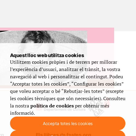
Aquest lloc web utilitza cookies
Utilitzem cookies pròpies i de tercers per millorar
l’experiència d’usuari, analitzar el trànsit, la vostra
navegació al web i personalitzar el contingut. Podeu
“Acceptar totes les cookies”, “Configurar les cookies”
que voleu acceptar o bé “Rebutjar-les totes” (excepte
Que compta amb el suport de
les cookies tècniques que són necessàries). Consulteu
la nostra
política de cookies
per obtenir més
informació.
Accepta totes les cookies
rg
Els llibres de festes.org