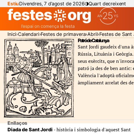
Estiu
Divendres, 7 d’agost de 2026
Quart decreixent
Inici
Calendari
Festes de primavera
Abril
Festes de Sant 
Patró de Catalunya
Sant Jordi gaudeix d'una à
Rússia, Lituània i Geòrgia.
seus exèrcits, que n'invoc
patró ja des de ben antic: 
València l'adoptà oficialme
àmpliament arrelat des de 
Enllaços
- història i simbologia d'aquest Sant
Diada de Sant Jordi