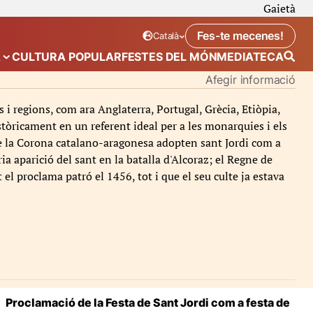
Gaietà
Fes-te mecenes!
Català
Idioma seleccionat:
. Canviar idioma
A
CULTURA POPULAR
FESTES DEL MÓN
MEDIATECA
 de “Calendari”
Mostra el submenú de “Ecosistema”
Afegir informació
i regions, com ara Anglaterra, Portugal, Grècia, Etiòpia,
istòricament en un referent ideal per a les monarquies i els
s de la Corona catalano-aragonesa adopten sant Jordi com a
ia aparició del sant en la batalla d'Alcoraz; el Regne de
 el proclama patró el 1456, tot i que el seu culte ja estava
Proclamació de la Festa de Sant Jordi com a festa de