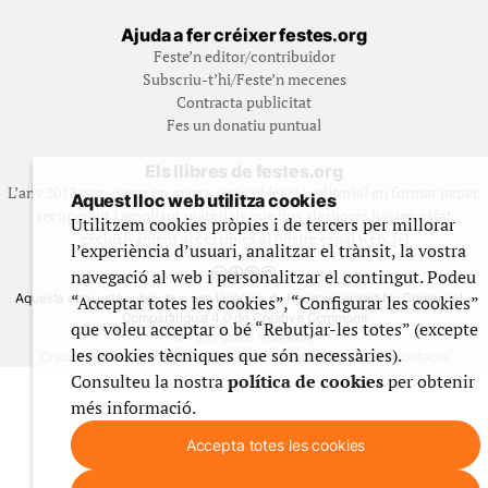
Ajuda a fer créixer festes.org
Feste’n editor/contribuidor
Subscriu-t’hi/Feste’n mecenes
Contracta publicitat
Fes un donatiu puntual
Els llibres de festes.org
L’any 2012 vam posar en marxa una col·lecció editorial en format paper,
Aquest lloc web utilitza cookies
recuperant i ampliant materials que fins aleshores havien estat
Utilitzem cookies pròpies i de tercers per millorar
exclusivament accessibles al nostre espai web. [+]
l’experiència d’usuari, analitzar el trànsit, la vostra
navegació al web i personalitzar el contingut. Podeu
Aquesta obra està subjecta a una llicència de Reconeixement No Comercial -
“Acceptar totes les cookies”, “Configurar les cookies”
CompartirIgual 4.0 de Creative Commons
que voleu acceptar o bé “Rebutjar-les totes” (excepte
© 1999-2026 festes.org
les cookies tècniques que són necessàries).
Crèdits del web
Avís legal
Política de privadesa
Ús de galetes
Contacte
Consulteu la nostra
política de cookies
per obtenir
més informació.
Accepta totes les cookies