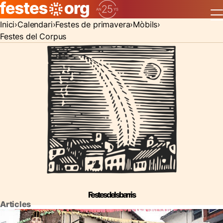
Inici
Calendari
Festes de primavera
Mòbils
Festes del Corpus
Festes dels barris
Articles