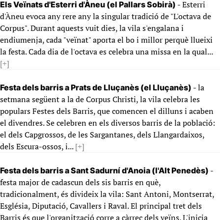
- Esterri
Els Veïnats d'Esterri d'Àneu (el Pallars Sobirà)
d'Àneu evoca any rere any la singular tradició de "L'octava de
Corpus". Durant aquests vuit dies, la vila s'engalana i
endiumenja, cada "veïnat" aporta el bo i millor perquè llueixi
la festa. Cada dia de l'octava es celebra una missa en la qual...
[+]
- la
Festa dels barris a Prats de Lluçanès (el Lluçanès)
setmana següent a la de Corpus Christi, la vila celebra les
populars Festes dels Barris, que comencen el dilluns i acaben
el divendres. Se celebren en els diversos barris de la població:
el dels Capgrossos, de les Sargantanes, dels Llangardaixos,
dels Escura-ossos, i...
[+]
-
Festa dels barris a Sant Sadurní d'Anoia (l'Alt Penedès)
festa major de cadascun dels sis barris en què,
tradicionalment, és divideix la vila: Sant Antoni, Montserrat,
Església, Diputació, Cavallers i Raval. El principal tret dels
Barris és que l'organització corre a càrrec dels veïns. L'inicia