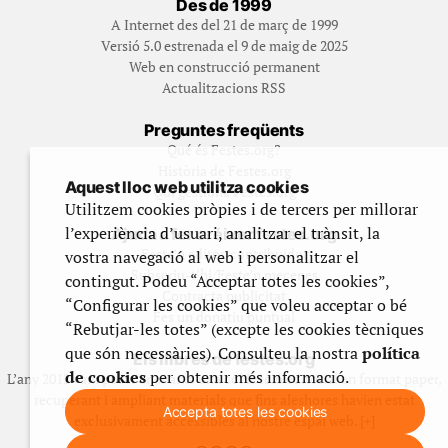
Des de 1999
A Internet des del 21 de març de 1999
Versió 5.0 estrenada el 9 de maig de 2025
Web en construcció permanent
Actualitzacions RSS
Preguntes freqüents
Qué és Festes.org?
Història de Festes.org
Aquest lloc web utilitza cookies
Qui gestiona Festes.org
Utilitzem cookies pròpies i de tercers per millorar
l’experiència d’usuari, analitzar el trànsit, la
Ajuda a fer créixer festes.org
Feste’n editor/contribuidor
vostra navegació al web i personalitzar el
Subscriu-t’hi/Feste’n mecenes
contingut. Podeu “Acceptar totes les cookies”,
Contracta publicitat
“Configurar les cookies” que voleu acceptar o bé
Fes un donatiu puntual
“Rebutjar-les totes” (excepte les cookies tècniques
que són necessàries). Consulteu la nostra
política
Els llibres de festes.org
de cookies
per obtenir més informació.
L’any 2012 vam posar en marxa una col·lecció editorial en format paper,
recuperant i ampliant materials que fins aleshores havien estat
Accepta totes les cookies
exclusivament accessibles al nostre espai web. [+]