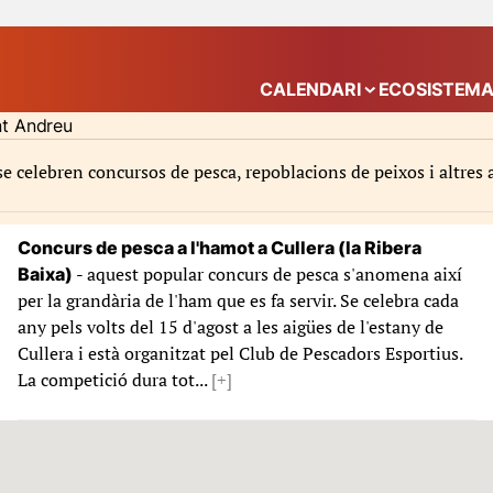
CALENDARI
ECOSISTEM
Mostra el submenú
nt Andreu
 celebren concursos de pesca, repoblacions de peixos i altres a
Concurs de pesca a l'hamot a Cullera (la Ribera
- aquest popular concurs de pesca s'anomena així
Baixa)
per la grandària de l'ham que es fa servir. Se celebra cada
any pels volts del 15 d'agost a les aigües de l'estany de
Cullera i està organitzat pel Club de Pescadors Esportius.
La competició dura tot...
[+]