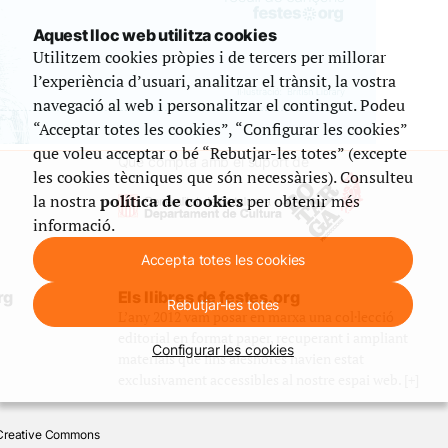
Aquest lloc web utilitza cookies
Utilitzem cookies pròpies i de tercers per millorar
l’experiència d’usuari, analitzar el trànsit, la vostra
navegació al web i personalitzar el contingut. Podeu
“Acceptar totes les cookies”, “Configurar les cookies”
que voleu acceptar o bé “Rebutjar-les totes” (excepte
Que compta amb el suport de
les cookies tècniques que són necessàries). Consulteu
la nostra
política de cookies
per obtenir més
informació.
Accepta totes les cookies
rg
Els llibres de festes.org
Rebutjar-les totes
L’any 2012 vam posar en marxa una col·lecció
editorial en format paper, recuperant i ampliant
Configurar les cookies
materials que fins aleshores havien estat
exclusivament accessibles al nostre espai web. [+]
e Creative Commons