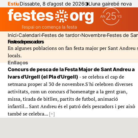
Estiu
Dissabte, 8 d’agost de 2026
Lluna gairebé nova
Inici
Calendari
Festes de tardor
Novembre
Festes de Sa
Festes de pescadors
En algunes poblacions on fan festa major per Sant Andreu se
locals.
Enllaços
Concurs de pesca de la Festa Major de Sant Andreu a
- se celebra el cap de
Ivars d'Urgell (el Pla d'Urgell)
setmana proper al 30 de novembre.S'hi celebren diverses
activitats, com un concurs d'homenatge a la gent gran,
missa, tirada de bitlles, partits de futbol, animació
infantil... Sant Andreu és el patró dels pescadors i per això
també se celebra...
[+]