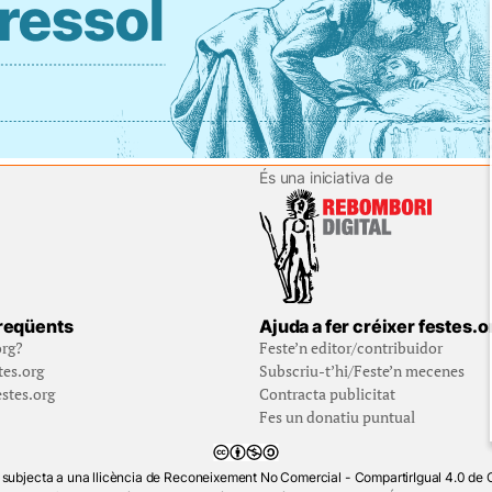
És una iniciativa de
reqüents
Ajuda a fer créixer festes.o
org?
Feste’n editor/contribuidor
tes.org
Subscriu-t’hi/Feste’n mecenes
stes.org
Contracta publicitat
Fes un donatiu puntual
 subjecta a una llicència de Reconeixement No Comercial - CompartirIgual 4.0 d