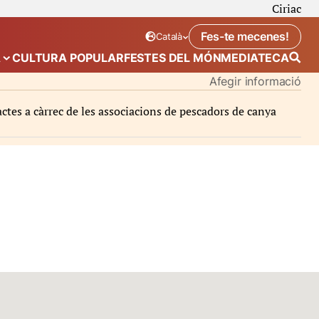
Ciriac
Fes-te mecenes!
Català
Idioma seleccionat:
. Canviar idioma
A
CULTURA POPULAR
FESTES DEL MÓN
MEDIATECA
 de “Calendari”
Mostra el submenú de “Ecosistema”
Afegir informació
ctes a càrrec de les associacions de pescadors de canya