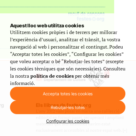
Aquest lloc web utilitza cookies
Utilitzem cookies pròpies i de tercers per millorar
l’experiència d’usuari, analitzar el trànsit, la vostra
navegació al web i personalitzar el contingut. Podeu
“Acceptar totes les cookies”, “Configurar les cookies”
que voleu acceptar o bé “Rebutjar-les totes” (excepte
Que compta amb el suport de
les cookies tècniques que són necessàries). Consulteu
la nostra
política de cookies
per obtenir més
informació.
Accepta totes les cookies
rg
Els llibres de festes.org
Rebutjar-les totes
L’any 2012 vam posar en marxa una col·lecció
editorial en format paper, recuperant i ampliant
Configurar les cookies
materials que fins aleshores havien estat
exclusivament accessibles al nostre espai web. [+]