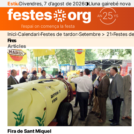
Estiu
Divendres, 7 d’agost de 2026
Lluna gairebé nova
Inici
Calendari
Festes de tardor
Setembre > 21
Festes d
Fires
Articles
Fira de Sant Miquel