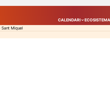
CALENDARI
ECOSISTEM
Mostra el submenú
e Sant Miquel