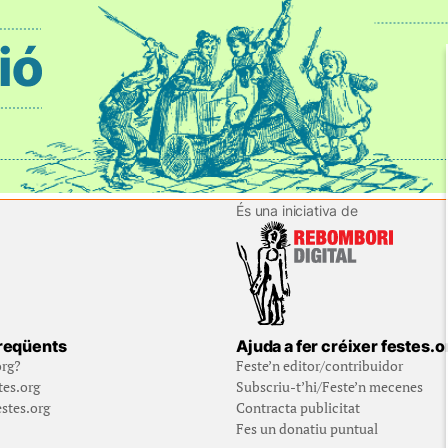
És una iniciativa de
reqüents
Ajuda a fer créixer festes.o
org?
Feste’n editor/contribuidor
tes.org
Subscriu-t’hi/Feste’n mecenes
stes.org
Contracta publicitat
Fes un donatiu puntual