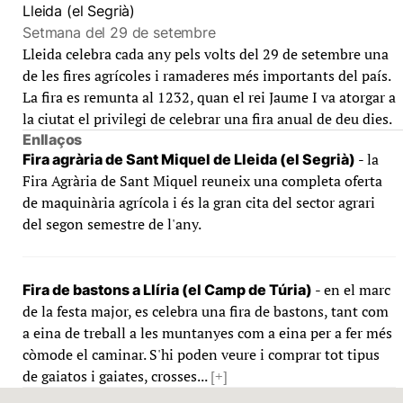
Lleida (el Segrià)
Setmana del 29 de setembre
Lleida celebra cada any pels volts del 29 de setembre una
de les fires agrícoles i ramaderes més importants del país.
La fira es remunta al 1232, quan el rei Jaume I va atorgar a
la ciutat el privilegi de celebrar una fira anual de deu dies.
Enllaços
- la
Fira agrària de Sant Miquel de Lleida (el Segrià)
Fira Agrària de Sant Miquel reuneix una completa oferta
de maquinària agrícola i és la gran cita del sector agrari
del segon semestre de l'any.
- en el marc
Fira de bastons a Llíria (el Camp de Túria)
de la festa major, es celebra una fira de bastons, tant com
a eina de treball a les muntanyes com a eina per a fer més
còmode el caminar. S'hi poden veure i comprar tot tipus
de gaiatos i gaiates, crosses...
[+]