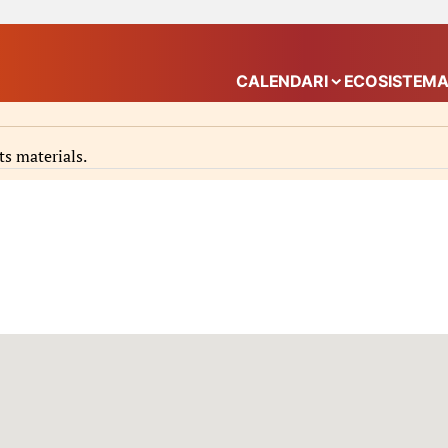
CALENDARI
ECOSISTEM
Mostra el submenú
ts materials.