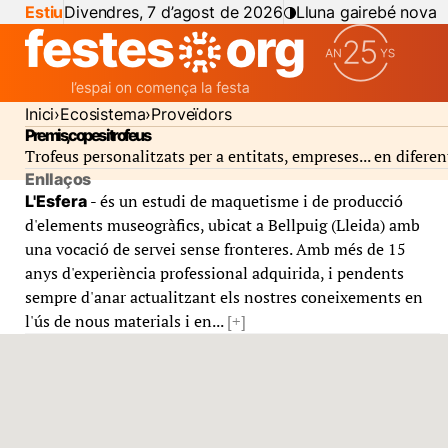
Estiu
Divendres, 7 d’agost de 2026
Lluna gairebé nova
Inici
Ecosistema
Proveïdors
Premis, copes i trofeus
Trofeus personalitzats per a entitats, empreses... en diferen
Enllaços
- és un estudi de maquetisme i de producció
L'Esfera
d'elements museogràfics, ubicat a Bellpuig (Lleida) amb
una vocació de servei sense fronteres. Amb més de 15
anys d'experiència professional adquirida, i pendents
sempre d'anar actualitzant els nostres coneixements en
l'ús de nous materials i en...
[+]