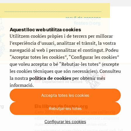
Aquest lloc web utilitza cookies
Utilitzem cookies pròpies i de tercers per millorar
l’experiència d’usuari, analitzar el trànsit, la vostra
navegació al web i personalitzar el contingut. Podeu
“Acceptar totes les cookies”, “Configurar les cookies”
que voleu acceptar o bé “Rebutjar-les totes” (excepte
Que compta amb el suport de
les cookies tècniques que són necessàries). Consulteu
la nostra
política de cookies
per obtenir més
informació.
Accepta totes les cookies
rg
Els llibres de festes.org
Rebutjar-les totes
L’any 2012 vam posar en marxa una col·lecció
editorial en format paper, recuperant i ampliant
Configurar les cookies
materials que fins aleshores havien estat
exclusivament accessibles al nostre espai web. [+]