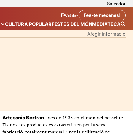
Salvador
Fes-te mecenes!
Català
Idioma seleccionat:
. Canviar idioma
A
CULTURA POPULAR
FESTES DEL MÓN
MEDIATECA
 de “Calendari”
Mostra el submenú de “Ecosistema”
Afegir informació
- des de 1925 en el món del pessebre.
Artesania Bertran
Els nostres productes es caracteritzen per la seva
fabricació, totalment manual, i per la utilització de