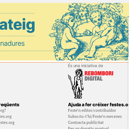
És una iniciativa de
reqüents
Ajuda a fer créixer festes.o
org?
Feste’n editor/contribuidor
tes.org
Subscriu-t’hi/Feste’n mecenes
stes.org
Contracta publicitat
Fes un donatiu puntual