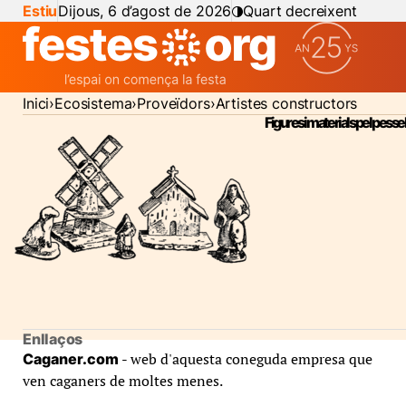
Estiu
Dijous, 6 d’agost de 2026
Quart decreixent
Inici
Ecosistema
Proveïdors
Artistes constructors
Figures i materials pel pess
Enllaços
- web d'aquesta coneguda empresa que
Caganer.com
ven caganers de moltes menes.