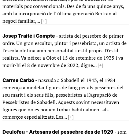
materials poc convencionals. Des de fa uns quinze anys,
amb la incorporació de l' última generació Bertran al
negoci familiar,...
[+]
- artista del pessebre de primer
Josep Traité i Compte
ordre. Un gran escultor, pintor i pessebrista, un artista de
l'escola olotina amb personalitat i estil propis. D'estil
realista. Va néixer a Olot el 15 de setembre de 1935 i va
morir-hi el 8 de novembre de 2022, digne...
[+]
- nascuda a Sabadell el 1943, el 1984
Carme Carbó
comença a modelar figures de fang per als pessebres del
seu marit i els seus fills, pessebristes a l'Agrupació de
Pessebristes de Sabadell. Aquests sovint necessitaven
figures que no es podien trobar habitualment als
comerços especialitzats. Les...
[+]
- som
Deulofeu - Artesans del pessebre des de 1929