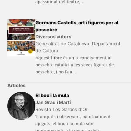
apassionat del teatre,...
Germans Castells, art i figures per al
pessebre
Diversos autors
Generalitat de Catalunya. Departament
de Cultura
Aquest llibre és un reconeixement al
pessebre català i a les seves figures de
pessebre, i ho fa a...
Articles
El bou i la mula
Jan Grau i Martí
Revista Les Garbes d'Or
Tranquils i observant, habitualment
ajeguts, el bou i la mula són
omnipresents a la majoria dels...