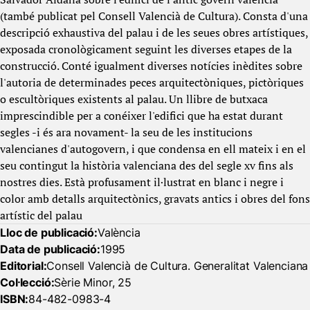
(també publicat pel Consell Valencià de Cultura). Consta d'una
descripció exhaustiva del palau i de les seues obres artístiques,
exposada cronològicament seguint les diverses etapes de la
construcció. Conté igualment diverses notícies inèdites sobre
l'autoria de determinades peces arquitectòniques, pictòriques
o escultòriques existents al palau. Un llibre de butxaca
imprescindible per a conéixer l'edifici que ha estat durant
segles -i és ara novament- la seu de les institucions
valencianes d'autogovern, i que condensa en ell mateix i en el
seu contingut la història valenciana des del segle xv fins als
nostres dies. Està profusament il·lustrat en blanc i negre i
color amb detalls arquitectònics, gravats antics i obres del fons
artístic del palau
Lloc de publicació:
València
Data de publicació:
1995
Editorial:
Consell Valencià de Cultura. Generalitat Valenciana
Col·lecció:
Sèrie Minor, 25
ISBN:
84-482-0983-4