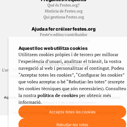
Qué és Festes.org?
Història de Festes.org
Qui gestiona Festes.org
Ajuda a fer créixer festes.org
Feste’n editor/contribuidor
Subscriu-t’hi/Feste’n mecenes
Contracta publicitat
Aquest lloc web utilitza cookies
Fes un donatiu puntual
Utilitzem cookies pròpies i de tercers per millorar
l’experiència d’usuari, analitzar el trànsit, la vostra
Els llibres de festes.org
navegació al web i personalitzar el contingut. Podeu
L’any 2012 vam posar en marxa una col·lecció editorial en format paper,
“Acceptar totes les cookies”, “Configurar les cookies”
recuperant i ampliant materials que fins aleshores havien estat
que voleu acceptar o bé “Rebutjar-les totes” (excepte
exclusivament accessibles al nostre espai web. [+]
les cookies tècniques que són necessàries). Consulteu
la nostra
política de cookies
per obtenir més
Aquesta obra està subjecta a una llicència de Reconeixement No Comercial -
informació.
CompartirIgual 4.0 de Creative Commons
© 1999-2026 festes.org
Accepta totes les cookies
Crèdits del web
Avís legal
Política de privadesa
Ús de galetes
Contacte
Rebutjar-les totes