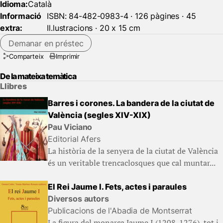
Idioma:
Català
Informació
ISBN: 84-482-0983-4 · 126 pàgines · 45
extra:
Il.lustracions · 20 x 15 cm
Demanar en préstec
Comparteix
Imprimir
De la mateixa temàtica
Llibres
Barres i corones. La bandera de la ciutat de
València (segles XIV-XIX)
Pau Viciano
Editorial Afers
La història de la senyera de la ciutat de València
és un veritable trencaclosques que cal muntar...
El Rei Jaume I. Fets, actes i paraules
Diversos autors
Publicacions de l'Abadia de Montserrat
La figura del monarca Jaume I (1208-1276), tot i