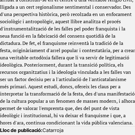
lligada a un cert regionalisme sentimental i conservador. Des
d'una perspectiva històrica, però recolzada en un enfocament
sociològic i antropològic, aquest llibre analitza el procés
d'instrumentalització de les falles pel poder franquista i la
seua funció en la fabricació del consens quotidià de la
dictadura. De fet, el franquisme reinventà la tradició de la
festa, originàriament d'arrel popular i contestatària, per a crear
una veritable ortodòxia fallera que li va servir de legitimació
ideològica. Posteriorment, durant la transició política, els
recursos organitzatius i la ideologia vinculada a les falles van
ser un factor decisiu per a l'articulació de l'anticatalanisme
més primari. Aquest estudi, doncs, ofereix les claus per a
interpretar la transformació de la festa, des d'una manifestació
de la cultura popular a un fenomen de masses modern, i alhora
permet de valorar l'empremta que, des del punt de vista
ideològic i institucional, hi va deixar el franquisme i que, a
hores d'ara, continua condicionant la vida pública valenciana.
Lloc de publicació:
Catarroja