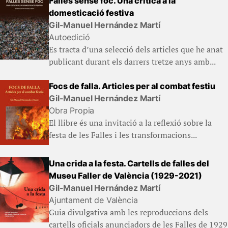
Falles sense foc. Una crítica a la
domesticació festiva
Gil-Manuel Hernández Martí
Autoedició
Es tracta d’una selecció dels articles que he anat
publicant durant els darrers tretze anys amb...
Focs de falla. Articles per al combat festiu
Gil-Manuel Hernández Martí
Obra Propia
El llibre és una invitació a la reflexió sobre la
festa de les Falles i les transformacions...
Una crida a la festa. Cartells de falles del
Museu Faller de València (1929-2021)
Gil-Manuel Hernández Martí
Ajuntament de València
Guia divulgativa amb les reproduccions dels
cartells oficials anunciadors de les Falles de 1929