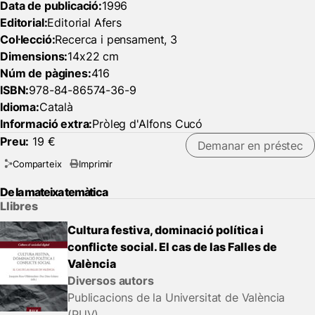
Data de publicació:
1996
Editorial:
Editorial Afers
Col·lecció:
Recerca i pensament, 3
Dimensions:
14x22 cm
Núm de pàgines:
416
ISBN:
978-84-86574-36-9
Idioma:
Català
Informació extra:
Pròleg d'Alfons Cucó
Preu:
19 €
Demanar en préstec
Comparteix
Imprimir
De la mateixa temàtica
Llibres
Cultura festiva, dominació política i
conflicte social. El cas de las Falles de
València
Diversos autors
Publicacions de la Universitat de València
(PUV)