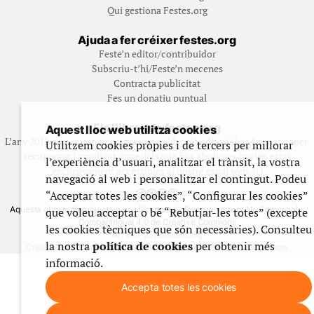
Qui gestiona Festes.org
Ajuda a fer créixer festes.org
Feste’n editor/contribuidor
Subscriu-t’hi/Feste’n mecenes
Contracta publicitat
Fes un donatiu puntual
Els llibres de festes.org
Aquest lloc web utilitza cookies
L’any 2012 vam posar en marxa una col·lecció editorial en format paper,
Utilitzem cookies pròpies i de tercers per millorar
recuperant i ampliant materials que fins aleshores havien estat
l’experiència d’usuari, analitzar el trànsit, la vostra
exclusivament accessibles al nostre espai web. [+]
navegació al web i personalitzar el contingut. Podeu
“Acceptar totes les cookies”, “Configurar les cookies”
Aquesta obra està subjecta a una llicència de Reconeixement No Comercial -
que voleu acceptar o bé “Rebutjar-les totes” (excepte
CompartirIgual 4.0 de Creative Commons
les cookies tècniques que són necessàries). Consulteu
© 1999-2026 festes.org
la nostra
política de cookies
per obtenir més
Crèdits del web
Avís legal
Política de privadesa
Ús de galetes
Contacte
informació.
Accepta totes les cookies