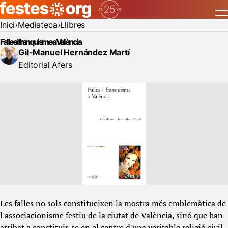
Inici
Mediateca
Llibres
Falles i franquisme a València
Gil-Manuel Hernández Martí
Editorial Afers
Les falles no sols constitueixen la mostra més emblemàtica de
l'associacionisme festiu de la ciutat de València, sinó que han
arribat a constituir-se en el centre d'una veritable religió civil,