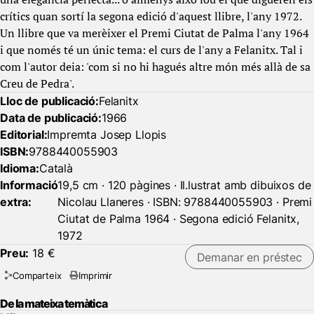
crítics quan sortí la segona edició d'aquest llibre, l'any 1972.
Un llibre que va merèixer el Premi Ciutat de Palma
l'any 1964
i que només té un únic tema: el curs de l'any a Felanitx. Tal i
com l'autor deia: 'com si no hi hagués altre món més allà de sa
Creu de Pedra'.
Lloc de publicació:
Felanitx
Data de publicació:
1966
Editorial:
Impremta Josep Llopis
ISBN:
9788440055903
Idioma:
Català
Informació
19,5 cm · 120 pàgines · Il.lustrat amb dibuixos de
extra:
Nicolau Llaneres · ISBN: 9788440055903 · Premi
Ciutat de Palma 1964 · Segona edició Felanitx,
1972
Preu:
18 €
Demanar en préstec
Comparteix
Imprimir
De la mateixa temàtica