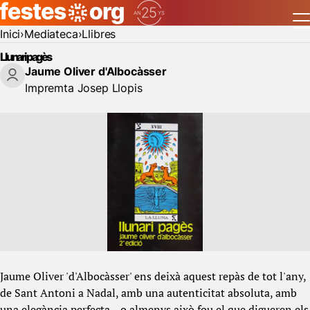
Inici
Mediateca
Llibres
Llunari pagès
Jaume Oliver d'Albocàsser
Impremta Josep Llopis
Jaume Oliver 'd'Albocàsser' ens deixà aquest repàs de tot l'any,
de Sant Antoni a Nadal, amb una autenticitat absoluta, amb
una elegància perfecta... o almenys això fou el que digueren els