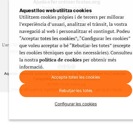
Ajuda a fer créixer festes.org
Feste’n editor/contribuidor
Aquest lloc web utilitza cookies
Subscriu-t’hi/Feste’n mecenes
Utilitzem cookies pròpies i de tercers per millorar
Contracta publicitat
l’experiència d’usuari, analitzar el trànsit, la vostra
Fes un donatiu puntual
navegació al web i personalitzar el contingut. Podeu
“Acceptar totes les cookies”, “Configurar les cookies”
Els llibres de festes.org
L’any 2012 vam posar en marxa una col·lecció editorial en format paper,
que voleu acceptar o bé “Rebutjar-les totes” (excepte
recuperant i ampliant materials que fins aleshores havien estat
les cookies tècniques que són necessàries). Consulteu
exclusivament accessibles al nostre espai web. [+]
la nostra
política de cookies
per obtenir més
informació.
Aquesta obra està subjecta a una llicència de Reconeixement No Comercial -
Accepta totes les cookies
CompartirIgual 4.0 de Creative Commons
© 1999-2026 festes.org
Crèdits del web
Avís legal
Política de privadesa
Ús de galetes
Contacte
Rebutjar-les totes
Configurar les cookies