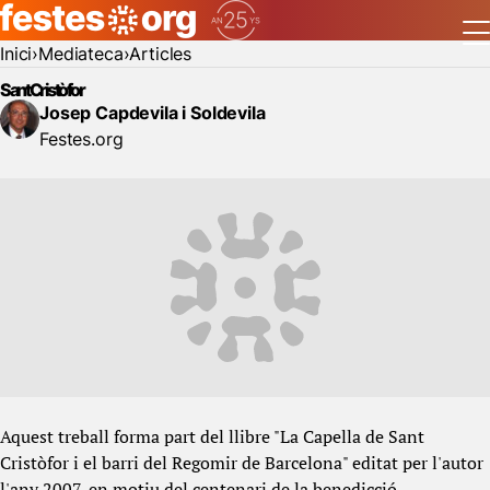
Inici
Mediateca
Articles
Sant Cristòfor
Josep Capdevila i Soldevila
Festes.org
Aquest treball forma part del llibre "La Capella de Sant
Cristòfor i el barri del Regomir de Barcelona" editat per l'autor
l'any 2007, en motiu del centenari de la benedicció