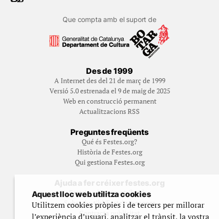
Que compta amb el suport de
Des de 1999
A Internet des del 21 de març de 1999
Versió 5.0 estrenada el 9 de maig de 2025
Web en construcció permanent
Actualitzacions RSS
Preguntes freqüents
Qué és Festes.org?
Història de Festes.org
Qui gestiona Festes.org
Ajuda a fer créixer festes.org
Feste’n editor/contribuidor
Aquest lloc web utilitza cookies
Subscriu-t’hi/Feste’n mecenes
Utilitzem cookies pròpies i de tercers per millorar
Contracta publicitat
l’experiència d’usuari, analitzar el trànsit, la vostra