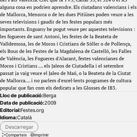
alguna cosa en podrien aprendre. Els ciutadans valencians i els
de Mallorca, Menorca o de les dues Pitiüses poden veure a les
seves televisions i gaudir de les festes populars més
importants. Enguany he pogut veure per aquestes televisions :
les fogueres de sant Antoni, les festes de la Beateta de
Valldemosa, les de Moros i Cristians de Sóller o de Pollença,
els Bous de les Festes de la Magdalena de Castelló, les Falles
de València, les Fogueres d'Alacant, festes valencianes de
Moros i Cristians .... els Jaleos de Ciutadella i el setembre
passat ja vaig veure el Jaleo de Maó, o la Beateta de la Ciutat
de Mallorca.... i no parlem d'excel·lents programes de cultura
popular que fan com els dedicats a les Glosses de IB3.
Lloc de publicació:
Berga
Data de publicació:
2009
Editorial:
Festes.org
Idioma:
Català
Descarregar
Comparteix
Imprimir