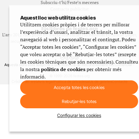
Subscriu-t’hi/Feste’n mecenes
Contracta publicitat
Fes un donatiu puntual
Aquest lloc web utilitza cookies
Utilitzem cookies pròpies i de tercers per millorar
Els llibres de festes.org
l’experiència d’usuari, analitzar el trànsit, la vostra
L’any 2012 vam posar en marxa una col·lecció editorial en format paper,
navegació al web i personalitzar el contingut. Podeu
recuperant i ampliant materials que fins aleshores havien estat
“Acceptar totes les cookies”, “Configurar les cookies”
exclusivament accessibles al nostre espai web. [+]
que voleu acceptar o bé “Rebutjar-les totes” (excepte
les cookies tècniques que són necessàries). Consulteu
Aquesta obra està subjecta a una llicència de Reconeixement No Comercial -
la nostra
política de cookies
per obtenir més
CompartirIgual 4.0 de Creative Commons
informació.
© 1999-2026 festes.org
Crèdits del web
Avís legal
Política de privadesa
Ús de galetes
Contacte
Accepta totes les cookies
Rebutjar-les totes
Configurar les cookies