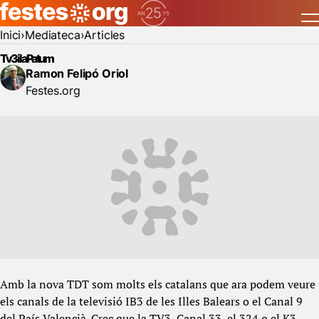
Inici
Mediateca
Articles
Tv3 i la Patum
Ramon Felipó Oriol
Festes.org
Amb la nova TDT som molts els catalans que ara podem veure
els canals de la televisió IB3 de les Illes Balears o el Canal 9
del País Valencià. Crec que la TV3, Canal 33, el 324 o el K3