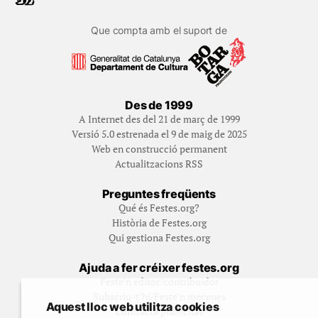
Que compta amb el suport de
Des de 1999
A Internet des del 21 de març de 1999
Versió 5.0 estrenada el 9 de maig de 2025
Web en construcció permanent
Actualitzacions RSS
Preguntes freqüents
Qué és Festes.org?
Història de Festes.org
Qui gestiona Festes.org
Ajuda a fer créixer festes.org
Feste’n editor/contribuidor
Subscriu-t’hi/Feste’n mecenes
Aquest lloc web utilitza cookies
Contracta publicitat