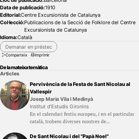
Lloc de publicació:
Barcelona
Data de publicació:
1910
Editorial:
Centre Excursionista de Catalunya
Col·lecció:
Publicacions de la Secció de Folklore del Centre
Excursionista de Catalunya
Idioma:
Català
Demanar en préstec
Comparteix
Imprimir
De la mateixa temàtica
Articles
Pervivència de la Festa de Sant Nicolau al
Vallespir
Josep Maria Vila i Medinyà
Institut d'Estudis Gironins
En el calendari festiu europeu, i en el particular
català, trobem diverses mostres de...
De Sant Nicolau i del "Papà Noel"