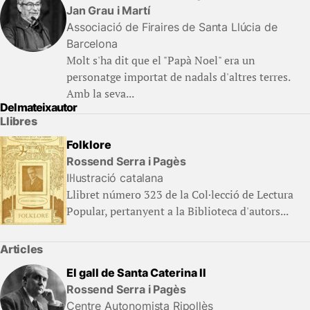
Jan Grau i Martí
Associació de Firaires de Santa Llúcia de
Barcelona
Molt s'ha dit que el "Papà Noel" era un
personatge importat de nadals d'altres terres.
Amb la seva...
Del mateix autor
Llibres
Folklore
Rossend Serra i Pagès
Il·lustració catalana
Llibret número 323 de la Col·lecció de Lectura
Popular, pertanyent a la Biblioteca d'autors...
Articles
El gall de Santa Caterina II
Rossend Serra i Pagès
Centre Autonomista Ripollès