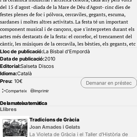
del 15 d'agost -diada de la Mare de Déu d'Agost- cinc dies de
festes plenes de foc i pólvora, cercaviles, gegants, escuma,
sardanes i moltes altres activitats. La festa té un important
component musical i de cançons, que s'interpreten durant els
actes més destacats de la festa: el correfoc, el trencament del
càntir, les músiques de la cercavila, les bèsties, els gegants, etc
Lloc de publicació:
La Bisbal d'Empordà
Data de publicació:
2010
Editorial:
Salseta Discos
Idioma:
Català
Preu:
10€
Demanar en préstec
Comparteix
Imprimir
De la mateixa temàtica
Llibres
Tradicions de Gràcia
Joan Amades i Gelats
La Violeta de Gràcia i el Taller d'Història de