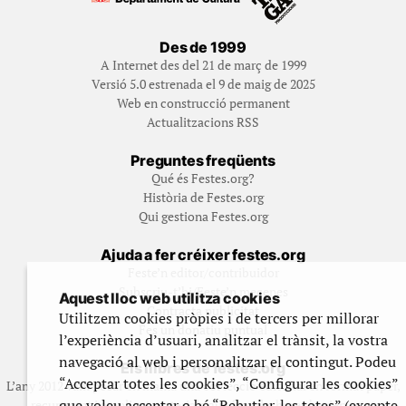
Des de 1999
A Internet des del 21 de març de 1999
Versió 5.0 estrenada el 9 de maig de 2025
Web en construcció permanent
Actualitzacions RSS
Preguntes freqüents
Qué és Festes.org?
Història de Festes.org
Qui gestiona Festes.org
Ajuda a fer créixer festes.org
Feste’n editor/contribuidor
Subscriu-t’hi/Feste’n mecenes
Aquest lloc web utilitza cookies
Contracta publicitat
Utilitzem cookies pròpies i de tercers per millorar
Fes un donatiu puntual
l’experiència d’usuari, analitzar el trànsit, la vostra
navegació al web i personalitzar el contingut. Podeu
Els llibres de festes.org
“Acceptar totes les cookies”, “Configurar les cookies”
L’any 2012 vam posar en marxa una col·lecció editorial en format paper,
que voleu acceptar o bé “Rebutjar-les totes” (excepte
recuperant i ampliant materials que fins aleshores havien estat