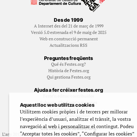
Des de 1999
A Internet des del 21 de març de 1999
Versió 5.0 estrenada el 9 de maig de 2025
Web en construcció permanent
Actualitzacions RSS
Preguntes freqüents
Qué és Festes.org?
Història de Festes.org
Qui gestiona Festes.org
Ajuda a fer créixer festes.org
Feste’n editor/contribuidor
Subscriu-t’hi/Feste’n mecenes
Aquest lloc web utilitza cookies
Contracta publicitat
Utilitzem cookies pròpies i de tercers per millorar
Fes un donatiu puntual
l’experiència d’usuari, analitzar el trànsit, la vostra
navegació al web i personalitzar el contingut. Podeu
Els llibres de festes.org
“Acceptar totes les cookies”, “Configurar les cookies”
L’any 2012 vam posar en marxa una col·lecció editorial en format paper,