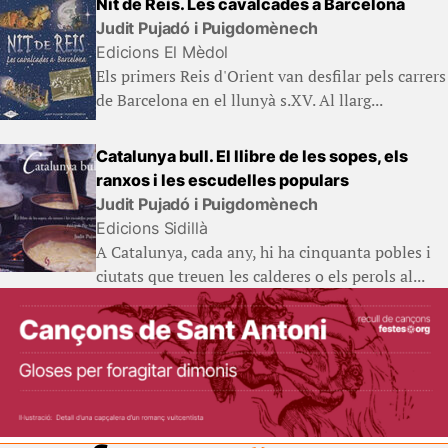
Nit de Reis. Les cavalcades a Barcelona
Judit Pujadó i Puigdomènech
Edicions El Mèdol
Els primers Reis d'Orient van desfilar pels carrers
de Barcelona en el llunyà s.XV. Al llarg...
Catalunya bull. El llibre de les sopes, els
ranxos i les escudelles populars
Judit Pujadó i Puigdomènech
Edicions Sidillà
A Catalunya, cada any, hi ha cinquanta pobles i
ciutats que treuen les calderes o els perols al...