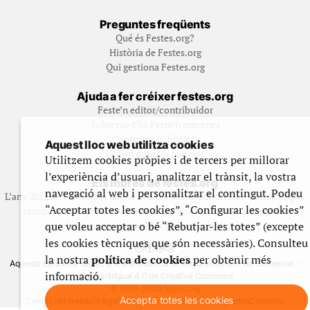
Preguntes freqüents
Qué és Festes.org?
Història de Festes.org
Qui gestiona Festes.org
Ajuda a fer créixer festes.org
Feste’n editor/contribuidor
Subscriu-t’hi/Feste’n mecenes
Contracta publicitat
Aquest lloc web utilitza cookies
Fes un donatiu puntual
Utilitzem cookies pròpies i de tercers per millorar
l’experiència d’usuari, analitzar el trànsit, la vostra
Els llibres de festes.org
navegació al web i personalitzar el contingut. Podeu
L’any 2012 vam posar en marxa una col·lecció editorial en format paper,
“Acceptar totes les cookies”, “Configurar les cookies”
recuperant i ampliant materials que fins aleshores havien estat
que voleu acceptar o bé “Rebutjar-les totes” (excepte
exclusivament accessibles al nostre espai web. [+]
les cookies tècniques que són necessàries). Consulteu
la nostra
política de cookies
per obtenir més
Aquesta obra està subjecta a una llicència de Reconeixement No Comercial -
informació.
CompartirIgual 4.0 de Creative Commons
© 1999-2026 festes.org
Accepta totes les cookies
Crèdits del web
Avís legal
Política de privadesa
Ús de galetes
Contacte