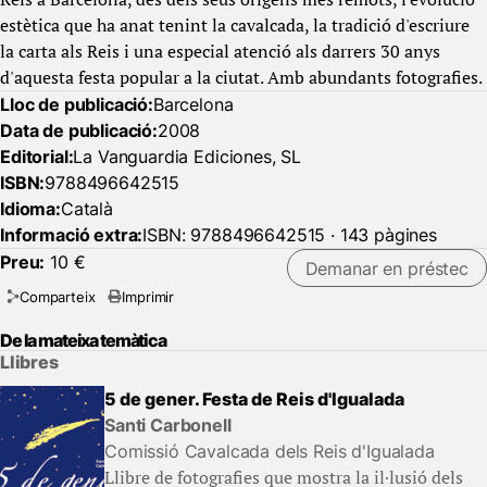
estètica que ha anat tenint la cavalcada, la tradició d'escriure
la carta als Reis i una especial atenció als darrers 30 anys
d'aquesta festa popular a la ciutat. Amb abundants fotografies.
Lloc de publicació:
Barcelona
Data de publicació:
2008
Editorial:
La Vanguardia Ediciones, SL
ISBN:
9788496642515
Idioma:
Català
Informació extra:
ISBN: 9788496642515 · 143 pàgines
Preu:
10 €
Demanar en préstec
Comparteix
Imprimir
De la mateixa temàtica
Llibres
5 de gener. Festa de Reis d'Igualada
Santi Carbonell
Comissió Cavalcada dels Reis d'Igualada
Llibre de fotografies que mostra la il·lusió dels