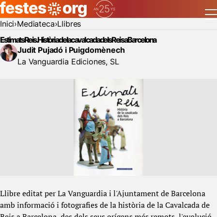
Inici
Mediateca
Llibres
Estimats Reis. Història de la cavalcada dels Reis a Barcelona
Judit Pujadó i Puigdomènech
La Vanguardia Ediciones, SL
Llibre editat per La Vanguardia i l'Ajuntament de Barcelona
amb informació i fotografies de la història de la Cavalcada de
Reis a Barcelona, des dels seus orígens més remots, l'evolució