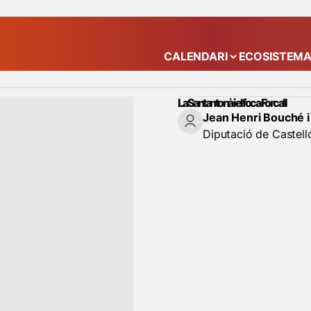
CALENDARI
ECOSISTEM
Mostra el submenú
La Santantonà i el foc a Forcall
Jean Henri Bouché i
Diputació de Castell