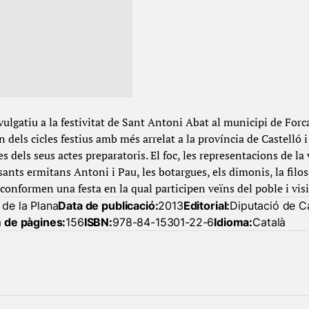
ulgatiu a la festivitat de Sant Antoni Abat al municipi de Forcall
n dels cicles festius amb més arrelat a la província de Castelló 
es dels seus actes preparatoris. El foc, les representacions de la 
ants ermitans Antoni i Pau, les botargues, els dimonis, la filos
conformen una festa en la qual participen veïns del poble i visi
 de la Plana
Data de publicació:
2013
Editorial:
Diputació de Ca
 de pàgines:
156
ISBN:
978-84-15301-22-6
Idioma:
Català