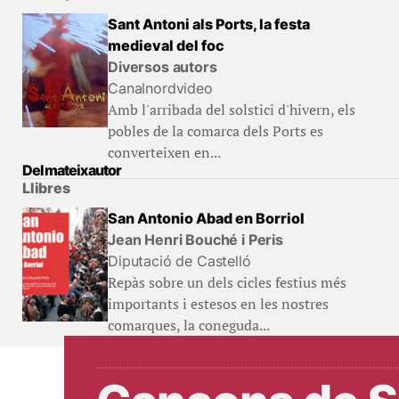
Sant Antoni als Ports, la festa
medieval del foc
Diversos autors
Canalnordvideo
Amb l'arribada del solstici d'hivern, els
pobles de la comarca dels Ports es
converteixen en...
Del mateix autor
Llibres
San Antonio Abad en Borriol
Jean Henri Bouché i Peris
Diputació de Castelló
Repàs sobre un dels cicles festius més
importants i estesos en les nostres
comarques, la coneguda...