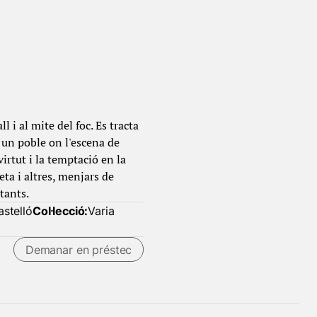
 i al mite del foc. Es tracta
i un poble on l'escena de
virtut i la temptació en la
eta i altres, menjars de
tants.
stelló
Col·lecció:
Varia
Demanar en préstec