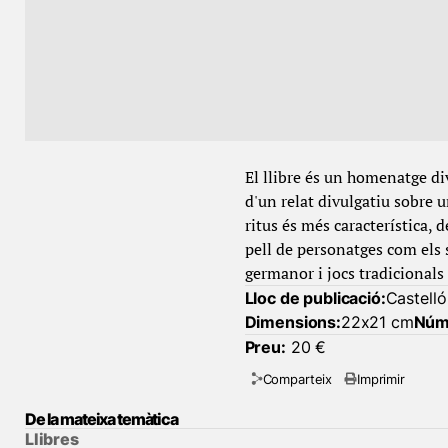
El llibre és un homenatge div
d'un relat divulgatiu sobre u
ritus és més característica, d
pell de personatges com els s
germanor i jocs tradicionals 
Lloc de publicació:
Castelló
Dimensions:
22x21 cm
Núm
Preu:
20 €
Comparteix
Imprimir
De la mateixa temàtica
Llibres