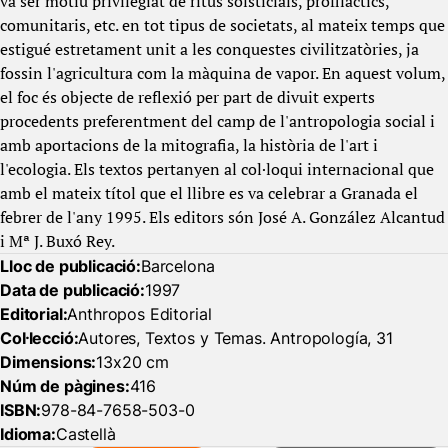
va ser motiu privilegiat de ritus solsticials, profilàctics,
comunitaris, etc. en tot tipus de societats, al mateix temps que
estigué estretament unit a les conquestes civilitzatòries, ja
fossin l'agricultura com la màquina de vapor. En aquest volum,
el foc és objecte de reflexió per part de divuit experts
procedents preferentment del camp de l'antropologia social i
amb aportacions de la mitografia, la història de l'art i
l'ecologia. Els textos pertanyen al col·loqui internacional que
amb el mateix títol que el llibre es va celebrar a Granada el
febrer de l'any 1995. Els editors són José A. González Alcantud
i Mª J. Buxó Rey.
Lloc de publicació:
Barcelona
Data de publicació:
1997
Editorial:
Anthropos Editorial
Col·lecció:
Autores, Textos y Temas. Antropología, 31
Dimensions:
13x20 cm
Núm de pàgines:
416
ISBN:
978-84-7658-503-0
Idioma:
Castellà