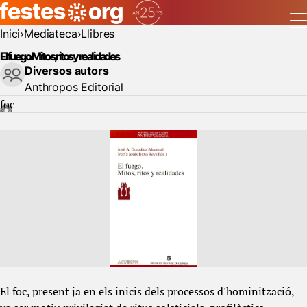
Inici
Mediateca
Llibres
El fuego. Mitos, ritos y realidades
Diversos autors
Anthropos Editorial
foc
El foc, present ja en els inicis dels processos d'hominització,