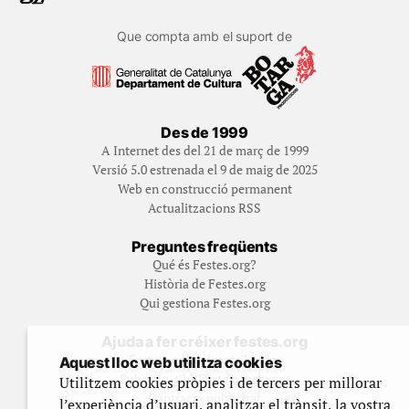
Que compta amb el suport de
Des de 1999
A Internet des del 21 de març de 1999
Versió 5.0 estrenada el 9 de maig de 2025
Web en construcció permanent
Actualitzacions RSS
Preguntes freqüents
Qué és Festes.org?
Història de Festes.org
Qui gestiona Festes.org
Ajuda a fer créixer festes.org
Feste’n editor/contribuidor
Aquest lloc web utilitza cookies
Subscriu-t’hi/Feste’n mecenes
Utilitzem cookies pròpies i de tercers per millorar
Contracta publicitat
l’experiència d’usuari, analitzar el trànsit, la vostra