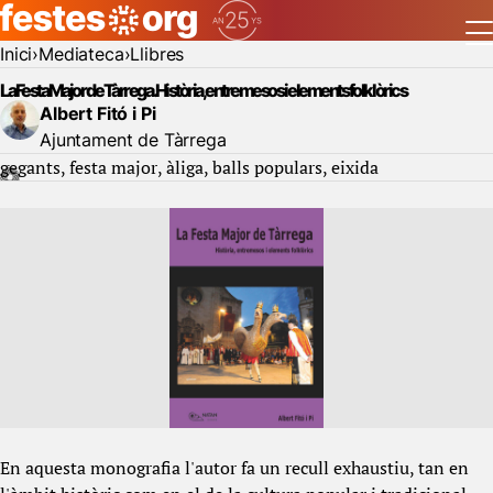
Inici
Mediateca
Llibres
La Festa Major de Tàrrega. Història, entremesos i elements folklòrics
Albert Fitó i Pi
Ajuntament de Tàrrega
gegants
festa major
àliga
balls populars
eixida
En aquesta monografia l'autor fa un recull exhaustiu, tan en