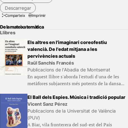
Descarregar
Comparteix
Imprimir
De la mateixa temàtica
Llibres
Els altres en l'imaginari coreofestiu
valencià. De l'edat mitjana a les
pervivències actuals
Raül Sanchis Francés
Publicacions de l'Abadia de Montserrat
En aquest llibre s'aborda l'estudi d'una de les
metàfores subjacents més potents de la dansa...
El Ball dels Espies. Música i tradició popular
Vicent Sanz Pérez
Publicacions de la Universitat de València
(PUV)
A Biar, vila fronterera del sud-est del País