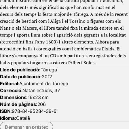
l'àmbit històric com en el de la cultura popular i tradicional,
dels elements més significatius que han conformat en el
decurs dels temps la festa major de Tàrrega. A més de la recent
creació de bestiari com l'Àliga i el Tossino o figures com els
Nans o els Macers, el llibre també fixa la mirada enrere en el
temps i aporta llum sobre l'aparició dels gegants a la localitat
(retrocedint fins l'any 1600) i altres elements. Alhora para
atenció en balls i coreografies com l'emblemàtica Eixida. El
llibre s'acompanya d'un CD amb partitures enregistrades dels
balls populars targarins a càrrec d'Albert Soler.
Lloc de publicació:
Tàrrega
Data de publicació:
2012
Editorial:
Ajuntament de Tàrrega
Col·lecció:
Natan estudis, 37
Dimensions:
16x23 cm
Núm de pàgines:
206
ISBN:
978-84-95284-39-6
Idioma:
Català
Demanar en préstec