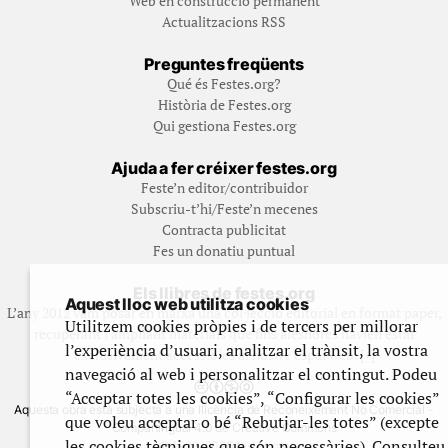
Web en construcció permanent
Actualitzacions RSS
Preguntes freqüents
Qué és Festes.org?
Història de Festes.org
Qui gestiona Festes.org
Ajuda a fer créixer festes.org
Feste’n editor/contribuidor
Subscriu-t’hi/Feste’n mecenes
Contracta publicitat
Fes un donatiu puntual
Els llibres de festes.org
Aquest lloc web utilitza cookies
L’any 2012 vam posar en marxa una col·lecció editorial en format paper,
Utilitzem cookies pròpies i de tercers per millorar
recuperant i ampliant materials que fins aleshores havien estat
l’experiència d’usuari, analitzar el trànsit, la vostra
exclusivament accessibles al nostre espai web. [+]
navegació al web i personalitzar el contingut. Podeu
“Acceptar totes les cookies”, “Configurar les cookies”
Aquesta obra està subjecta a una llicència de Reconeixement No Comercial -
que voleu acceptar o bé “Rebutjar-les totes” (excepte
CompartirIgual 4.0 de Creative Commons
les cookies tècniques que són necessàries). Consulteu
© 1999-2026 festes.org