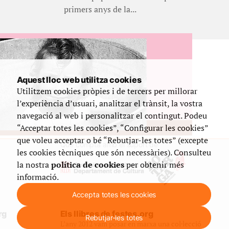
primers anys de la...
Aquest lloc web utilitza cookies
Utilitzem cookies pròpies i de tercers per millorar
l’experiència d’usuari, analitzar el trànsit, la vostra
navegació al web i personalitzar el contingut. Podeu
“Acceptar totes les cookies”, “Configurar les cookies”
que voleu acceptar o bé “Rebutjar-les totes” (excepte
Que compta amb el suport de
les cookies tècniques que són necessàries). Consulteu
la nostra
política de cookies
per obtenir més
informació.
Accepta totes les cookies
rg
Els llibres de festes.org
Rebutjar-les totes
L’any 2012 vam posar en marxa una col·lecció