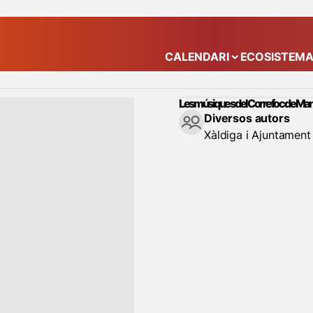
CALENDARI
ECOSISTEM
Mostra el submenú
Les músiques del Correfoc de Ma
Diversos autors
Xàldiga i Ajuntamen