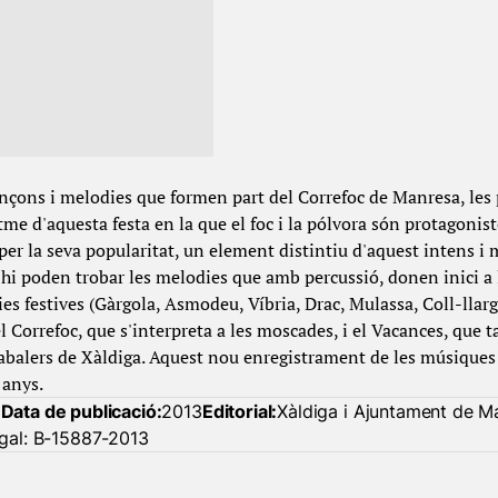
ançons i melodies que formen part del Correfoc de Manresa, les
e d'aquesta festa en la que el foc i la pólvora són protagonist
er la seva popularitat, un element distintiu d'aquest intens i m
hi poden trobar les melodies que amb percussió, donen inici a 
es festives (Gàrgola, Asmodeu, Víbria, Drac, Mulassa, Coll-llarg
 Correfoc, que s'interpreta a les moscades, i el Vacances, que ta
abalers de Xàldiga. Aquest nou enregistrament de les músiques 
 anys.
a
Data de publicació:
2013
Editorial:
Xàldiga i Ajuntament de M
egal: B-15887-2013