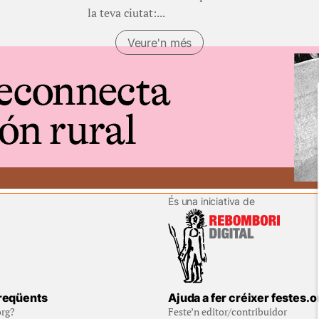
la teva ciutat:...
Veure'n més
És una iniciativa de
reqüents
Ajuda a fer créixer festes.o
org?
Feste’n editor/contribuidor