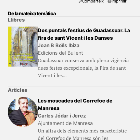
Comparteix
Imprimir
De la mateixa temàtica
Llibres
Dos puntals festius de Guadassuar. La
fira de sant Vicent i les Danses
Joan B Boïls Ibiza
Edicions del Bullent
Guadassuar conserva amb plena vigència
dues festes excepcionals, la Fira de sant
Vicent i les...
Articles
Les moscades del Correfoc de
Manresa
Carles Jódar i Jerez
Ajuntament de Manresa
Un altra dels elements més característic
del Correfoc de Manresa són les