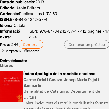
Data de publicació:
2013
Editorial:
Arola Editors
Col·lecció:
Publicacions URV, 60
ISBN:
978-84-84242-57-4
Idioma:
Català
Informació
ISBN: 978-84-84242-57-4 · 412 pàgines · 17
extra:
x 24
Preu:
24€
Comprar
Demanar en préstec
Comparteix
Imprimir
Del mateix autor
Llibres
Índex tipològic de la rondalla catalana
Carme Oriol i Carazo, Josep Maria Pujol i
Sanmartín
Generalitat de Catalunya. Departament de
Cultura
L'obra inclou tots els reculls rondallístics formats
a partir de la recol·lecció de testimonis...