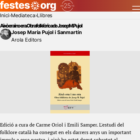
Inici
Mediateca
Llibres
Això era i no era. Obra folklòrica de Josep M. Pujol
Josep Maria Pujol i Sanmartín
Arola Editors
Edició a cura de Carme Oriol i Emili Samper. L'estudi del
folklore català ha conegut en els darrers anys un important
impuls a casa nostra, i això ha estat degut sobretot al