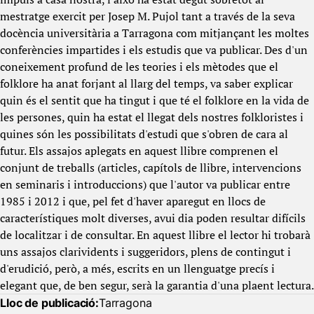
mestratge exercit per Josep M. Pujol tant a través de la seva
docència universitària a Tarragona com mitjançant les moltes
conferències impartides i els estudis que va publicar. Des d'un
coneixement profund de les teories i els mètodes que el
folklore ha anat forjant al llarg del temps, va saber explicar
quin és el sentit que ha tingut i que té el folklore en la vida de
les persones, quin ha estat el llegat dels nostres folkloristes i
quines són les possibilitats d'estudi que s'obren de cara al
futur. Els assajos aplegats en aquest llibre comprenen el
conjunt de treballs (articles, capítols de llibre, intervencions
en seminaris i introduccions) que l'autor va publicar entre
1985 i 2012 i que, pel fet d'haver aparegut en llocs de
característiques molt diverses, avui dia poden resultar difícils
de localitzar i de consultar. En aquest llibre el lector hi trobarà
uns assajos clarividents i suggeridors, plens de contingut i
d'erudició, però, a més, escrits en un llenguatge precís i
elegant que, de ben segur, serà la garantia d'una plaent lectura.
Lloc de publicació:
Tarragona