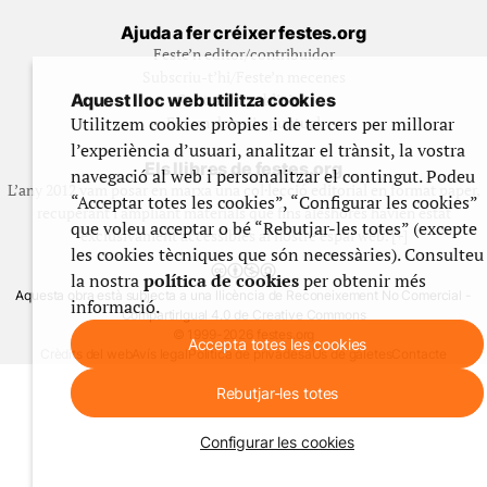
Ajuda a fer créixer festes.org
Feste’n editor/contribuidor
Subscriu-t’hi/Feste’n mecenes
Aquest lloc web utilitza cookies
Contracta publicitat
Utilitzem cookies pròpies i de tercers per millorar
Fes un donatiu puntual
l’experiència d’usuari, analitzar el trànsit, la vostra
Els llibres de festes.org
navegació al web i personalitzar el contingut. Podeu
L’any 2012 vam posar en marxa una col·lecció editorial en format paper,
“Acceptar totes les cookies”, “Configurar les cookies”
recuperant i ampliant materials que fins aleshores havien estat
que voleu acceptar o bé “Rebutjar-les totes” (excepte
exclusivament accessibles al nostre espai web. [+]
les cookies tècniques que són necessàries). Consulteu
la nostra
política de cookies
per obtenir més
Aquesta obra està subjecta a una llicència de Reconeixement No Comercial -
informació.
CompartirIgual 4.0 de Creative Commons
© 1999-2026 festes.org
Accepta totes les cookies
Crèdits del web
Avís legal
Política de privadesa
Ús de galetes
Contacte
Rebutjar-les totes
Configurar les cookies