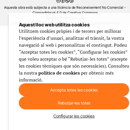
Aquesta obra està subjecta a una llicència de Reconeixement No Comercial -
CompartirIgual 4.0 de Creative Commons
© 1999-2026 festes.org
Crèdits del web
Avís legal
Política de privadesa
Ús de galetes
Contacte
Aquest lloc web utilitza cookies
Utilitzem cookies pròpies i de tercers per millorar
l’experiència d’usuari, analitzar el trànsit, la vostra
navegació al web i personalitzar el contingut. Podeu
“Acceptar totes les cookies”, “Configurar les cookies”
que voleu acceptar o bé “Rebutjar-les totes” (excepte
les cookies tècniques que són necessàries). Consulteu
la nostra
política de cookies
per obtenir més
informació.
Accepta totes les cookies
Rebutjar-les totes
Configurar les cookies