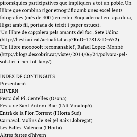
piromàquies participatives que impliquen a tot un poble. Un
llibre que combina rigor etnogràfic amb unes excel·lents
fotografies (més de 400 ) en color. Enquadernat en tapa dura,
lligat amb fil, portada de teixit i paper estucat.
'Un llibre de capçalera pels amants del foc', Sete Udina
(
http://bestiari.cat/actualitat.asp?RnD=1781&ID=652
)
'Un llibre mooooolt recomanable!', Rafael Lopez-Monné
(
http://blogs.descobrir.cat/vistes/2014/06/24/polvora-pel-
solstici-i-per-tot-lany/
)
INDEX DE CONTINGUTS
Presentació
HIVERN
Festa del Pi. Centelles (Osona)
Festa de Sant Antoni. Biar (l'Alt Vinalopó)
Entrà de la Flor. Torrent (l'Horta Sud)
Carnaval. Molins de Rei (el Baix Llobregat)
Les Falles. València (l'Horta)
Altres festes d'hivern