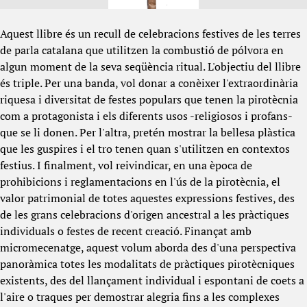
Aquest llibre és un recull de celebracions festives de les terres
de parla catalana que utilitzen la combustió de pólvora en
algun moment de la seva seqüència ritual. L'objectiu del llibre
és triple. Per una banda, vol donar a conèixer l'extraordinària
riquesa i diversitat de festes populars que tenen la pirotècnia
com a protagonista i els diferents usos -religiosos i profans-
que se li donen. Per l'altra, pretén mostrar la bellesa plàstica
que les guspires i el tro tenen quan s'utilitzen en contextos
festius. I finalment, vol reivindicar, en una època de
prohibicions i reglamentacions en l'ús de la pirotècnia, el
valor patrimonial de totes aquestes expressions festives, des
de les grans celebracions d'origen ancestral a les pràctiques
individuals o festes de recent creació. Finançat amb
micromecenatge, aquest volum aborda des d'una perspectiva
panoràmica totes les modalitats de pràctiques pirotècniques
existents, des del llançament individual i espontani de coets a
l'aire o traques per demostrar alegria fins a les complexes