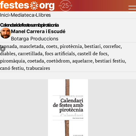
Inici
Mediateca
Llibres
Calendari de festes amb pirotècnia
Manel Carrera i Escudé
Botarga Produccions
tronada
mascletada
coets
pirotècnia
bestiari
correfoc
diables
carretillada
focs artificials
castell de focs
piromàquia
coetada
coetòdrom
aquelarre
bestiari festiu
canó festiu
trabucaires