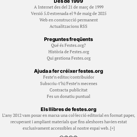
Des de 1999
A Internet des del 21 de març de 1999
Versió 5.0 estrenada el 9 de maig de 2025
Web en construcció permanent
Actualitzacions RSS
Preguntes freqüents
Qué és Festes.org?
Història de Festes.org
Qui gestiona Festes.org
Ajuda a fer créixer festes.org
Feste’n editor/contribuidor
Subscriu-t’hi/Feste’n mecenes
Contracta publicitat
Fes un donatiu puntual
Els llibres de festes.org
L’any 2012 vam posar en marxa una col·lecció editorial en format paper,
recuperant i ampliant materials que fins aleshores havien estat
exclusivament accessibles al nostre espai web. [+]