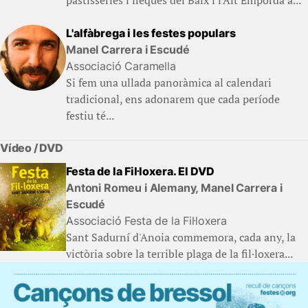
pastisseries i fleques del Baix i l'Alt Empordà a...
L'alfàbrega i les festes populars
Manel Carrera i Escudé
Associació Caramella
Si fem una ullada panoràmica al calendari
tradicional, ens adonarem que cada període
festiu té...
Vídeo / DVD
Festa de la Fil·loxera. El DVD
Antoni Romeu i Alemany, Manel Carrera i
Escudé
Associació Festa de la Fil·loxera
Sant Sadurní d'Anoia commemora, cada any, la
victòria sobre la terrible plaga de la fil·loxera...