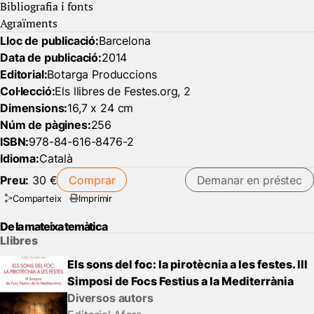
Bibliografia i fonts
Agraïments
Lloc de publicació:
Barcelona
Data de publicació:
2014
Editorial:
Botarga Produccions
Col·lecció:
Els llibres de Festes.org, 2
Dimensions:
16,7 x 24 cm
Núm de pàgines:
256
ISBN:
978-84-616-8476-2
Idioma:
Català
Preu:
30 €
Comprar
Demanar en préstec
Comparteix
Imprimir
De la mateixa temàtica
Llibres
Els sons del foc: la pirotècnia a les festes. III
Simposi de Focs Festius a la Mediterrània
Diversos autors