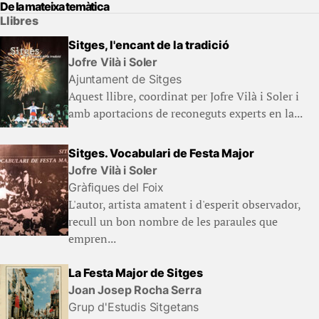
De la mateixa temàtica
Llibres
Sitges, l'encant de la tradició
Jofre Vilà i Soler
Ajuntament de Sitges
Aquest llibre, coordinat per Jofre Vilà i Soler i
amb aportacions de reconeguts experts en la...
Sitges. Vocabulari de Festa Major
Jofre Vilà i Soler
Gràfiques del Foix
L'autor, artista amatent i d'esperit observador,
recull un bon nombre de les paraules que
empren...
La Festa Major de Sitges
Joan Josep Rocha Serra
Grup d'Estudis Sitgetans