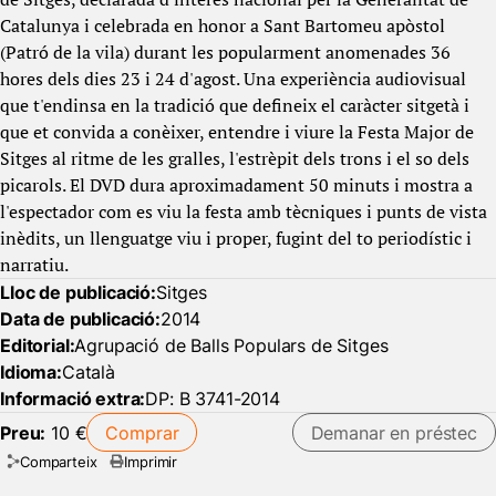
Catalunya i celebrada en honor a Sant Bartomeu apòstol
(Patró de la vila) durant les popularment anomenades 36
hores dels dies 23 i 24 d'agost. Una experiència audiovisual
que t'endinsa en la tradició que defineix el caràcter sitgetà i
que et convida a conèixer, entendre i viure la Festa Major de
Sitges al ritme de les gralles, l'estrèpit dels trons i el so dels
picarols. El DVD dura aproximadament 50 minuts i mostra a
l'espectador com es viu la festa amb tècniques i punts de vista
inèdits, un llenguatge viu i proper, fugint del to periodístic i
narratiu.
Lloc de publicació:
Sitges
Data de publicació:
2014
Editorial:
Agrupació de Balls Populars de Sitges
Idioma:
Català
Informació extra:
DP: B 3741-2014
Preu:
10 €
Comprar
Demanar en préstec
Comparteix
Imprimir