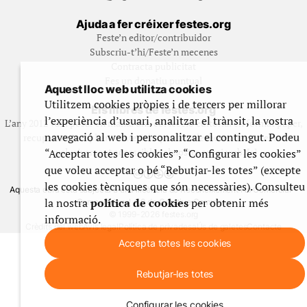
Ajuda a fer créixer festes.org
Feste’n editor/contribuidor
Subscriu-t’hi/Feste’n mecenes
Contracta publicitat
Fes un donatiu puntual
Aquest lloc web utilitza cookies
Utilitzem cookies pròpies i de tercers per millorar
Els llibres de festes.org
l’experiència d’usuari, analitzar el trànsit, la vostra
L’any 2012 vam posar en marxa una col·lecció editorial en format paper,
navegació al web i personalitzar el contingut. Podeu
recuperant i ampliant materials que fins aleshores havien estat
exclusivament accessibles al nostre espai web. [+]
“Acceptar totes les cookies”, “Configurar les cookies”
que voleu acceptar o bé “Rebutjar-les totes” (excepte
les cookies tècniques que són necessàries). Consulteu
Aquesta obra està subjecta a una llicència de Reconeixement No Comercial -
la nostra
política de cookies
per obtenir més
CompartirIgual 4.0 de Creative Commons
© 1999-2026 festes.org
informació.
Crèdits del web
Avís legal
Política de privadesa
Ús de galetes
Contacte
Accepta totes les cookies
Rebutjar-les totes
Configurar les cookies