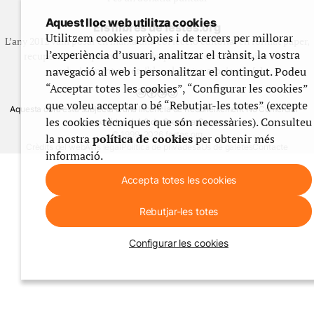
Aquest lloc web utilitza cookies
Els llibres de festes.org
Utilitzem cookies pròpies i de tercers per millorar
L’any 2012 vam posar en marxa una col·lecció editorial en format paper,
l’experiència d’usuari, analitzar el trànsit, la vostra
recuperant i ampliant materials que fins aleshores havien estat
navegació al web i personalitzar el contingut. Podeu
exclusivament accessibles al nostre espai web. [+]
“Acceptar totes les cookies”, “Configurar les cookies”
que voleu acceptar o bé “Rebutjar-les totes” (excepte
Aquesta obra està subjecta a una llicència de Reconeixement No Comercial -
les cookies tècniques que són necessàries). Consulteu
CompartirIgual 4.0 de Creative Commons
© 1999-2026 festes.org
la nostra
política de cookies
per obtenir més
Crèdits del web
Avís legal
Política de privadesa
Ús de galetes
Contacte
informació.
Accepta totes les cookies
Rebutjar-les totes
Configurar les cookies