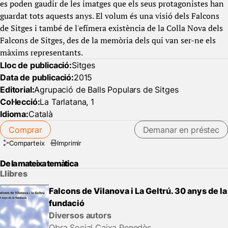
es poden gaudir de les imatges que els seus protagonistes han
guardat tots aquests anys. El volum és una visió dels Falcons
de Sitges i també de l'efímera existència de la Colla Nova dels
Falcons de Sitges, des de la memòria dels qui van ser-ne els
màxims representants.
Lloc de publicació:
Sitges
Data de publicació:
2015
Editorial:
Agrupació de Balls Populars de Sitges
Col·lecció:
La Tarlatana, 1
Idioma:
Català
Comprar
Demanar en préstec
Comparteix
Imprimir
De la mateixa temàtica
Llibres
Falcons de Vilanova i La Geltrú. 30 anys de la
fundació
Diversos autors
Obra Social Caixa Penedès