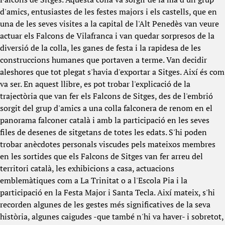
d'amics, entusiastes de les festes majors i els castells, que en
una de les seves visites a la capital de l'Alt Penedès van veure
actuar els Falcons de Vilafranca i van quedar sorpresos de la
diversió de la colla, les ganes de festa i la rapidesa de les
construccions humanes que portaven a terme. Van decidir
aleshores que tot plegat s'havia d'exportar a Sitges. Així és com
va ser. En aquest llibre, es pot trobar l'explicació de la
trajectòria que van fer els Falcons de Sitges, des de l'embrió
sorgit del grup d'amics a una colla falconera de renom en el
panorama falconer català i amb la participació en les seves
files de desenes de sitgetans de totes les edats. S'hi poden
trobar anècdotes personals viscudes pels mateixos membres
en les sortides que els Falcons de Sitges van fer arreu del
territori català, les exhibicions a casa, actuacions
emblemàtiques com a La Trinitat o a l'Escola Pia i la
participació en la Festa Major i Santa Tecla. Així mateix, s'hi
recorden algunes de les gestes més significatives de la seva
història, algunes caigudes -que també n'hi va haver- i sobretot,