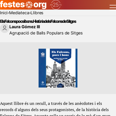
Inici
Mediateca
Llibres
Els Falcons pocs i bons. Història dels Falcons de Sitges
Laura Gómez Ill
Agrupació de Balls Populars de Sitges
Aquest llibre és un recull, a través de les anècdotes i els
records d'alguns dels seus protagonistes, de la història dels
Falcons de Sitges. Aquesta colla va sorgir de la mà d'un grup