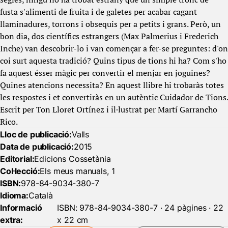
fusta s'alimenti de fruita i de galetes per acabar cagant
llaminadures, torrons i obsequis per a petits i grans. Però, un
bon dia, dos científics estrangers (Max Palmerius i Frederich
Inche) van descobrir-lo i van començar a fer-se preguntes: d'on
coi surt aquesta tradició? Quins tipus de tions hi ha? Com s'ho
fa aquest ésser màgic per convertir el menjar en joguines?
Quines atencions necessita? En aquest llibre hi trobaràs totes
les respostes i et convertiràs en un autèntic Cuidador de Tions.
Escrit per Ton Lloret Ortínez i il·lustrat per Martí Garrancho
Rico.
Lloc de publicació:
Valls
Data de publicació:
2015
Editorial:
Edicions Cossetània
Col·lecció:
Els meus manuals, 1
ISBN:
978-84-9034-380-7
Idioma:
Català
Informació
ISBN: 978-84-9034-380-7 · 24 pàgines · 22
extra:
x 22 cm