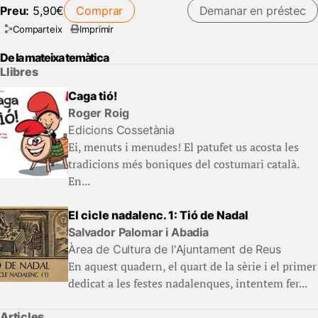
Preu:
5,90€
Comprar
Demanar en préstec
Comparteix
Imprimir
De la mateixa temàtica
Llibres
Caga tió!
Roger Roig
Edicions Cossetània
Ei, menuts i menudes! El patufet us acosta les
tradicions més boniques del costumari català.
En...
El cicle nadalenc. 1: Tió de Nadal
Salvador Palomar i Abadia
Àrea de Cultura de l'Ajuntament de Reus
En aquest quadern, el quart de la sèrie i el primer
dedicat a les festes nadalenques, intentem fer...
Articles