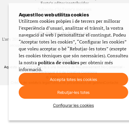
Feste’n editor/contribuidor
Subscriu-t’hi/Feste’n mecenes
Aquest lloc web utilitza cookies
Contracta publicitat
Utilitzem cookies pròpies i de tercers per millorar
Fes un donatiu puntual
l’experiència d’usuari, analitzar el trànsit, la vostra
Els llibres de festes.org
navegació al web i personalitzar el contingut. Podeu
L’any 2012 vam posar en marxa una col·lecció editorial en format paper,
“Acceptar totes les cookies”, “Configurar les cookies”
recuperant i ampliant materials que fins aleshores havien estat
que voleu acceptar o bé “Rebutjar-les totes” (excepte
exclusivament accessibles al nostre espai web. [+]
les cookies tècniques que són necessàries). Consulteu
la nostra
política de cookies
per obtenir més
Aquesta obra està subjecta a una llicència de Reconeixement No Comercial -
informació.
CompartirIgual 4.0 de Creative Commons
© 1999-2026 festes.org
Accepta totes les cookies
Crèdits del web
Avís legal
Política de privadesa
Ús de galetes
Contacte
Rebutjar-les totes
Configurar les cookies