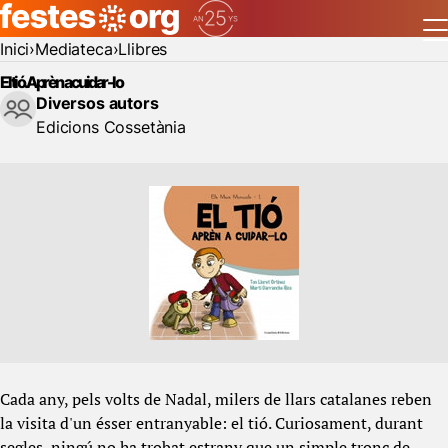
Inici
Mediateca
Llibres
El tió. Aprèn a cuidar-lo
Diversos autors
Edicions Cossetània
Cada any, pels volts de Nadal, milers de llars catalanes reben
la visita d'un ésser entranyable: el tió. Curiosament, durant
segles, ningú no ha trobat estrany que un simple tronc de