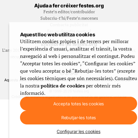
Ajuda a fer créixer festes.org
Feste’n editor/contribuidor
Subscriu-t’hi/Feste’n mecenes
Contracta publicitat
Fes un donatiu puntual
Aquest lloc web utilitza cookies
Utilitzem cookies pròpies i de tercers per millorar
Els llibres de festes.org
l’experiència d’usuari, analitzar el trànsit, la vostra
L’any 2012 vam posar en marxa una col·lecció editorial en format paper,
navegació al web i personalitzar el contingut. Podeu
recuperant i ampliant materials que fins aleshores havien estat
“Acceptar totes les cookies”, “Configurar les cookies”
exclusivament accessibles al nostre espai web. [+]
que voleu acceptar o bé “Rebutjar-les totes” (excepte
les cookies tècniques que són necessàries). Consulteu
Aquesta obra està subjecta a una llicència de Reconeixement No Comercial -
la nostra
política de cookies
per obtenir més
CompartirIgual 4.0 de Creative Commons
© 1999-2026 festes.org
informació.
Crèdits del web
Avís legal
Política de privadesa
Ús de galetes
Contacte
Accepta totes les cookies
Rebutjar-les totes
Configurar les cookies