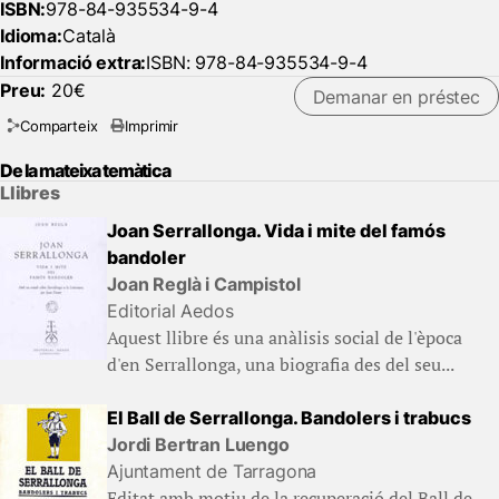
ISBN:
978-84-935534-9-4
Idioma:
Català
Informació extra:
ISBN: 978-84-935534-9-4
Preu:
20€
Demanar en préstec
Comparteix
Imprimir
De la mateixa temàtica
Llibres
Joan Serrallonga. Vida i mite del famós
bandoler
Joan Reglà i Campistol
Editorial Aedos
Aquest llibre és una anàlisis social de l'època
d'en Serrallonga, una biografia des del seu...
El Ball de Serrallonga. Bandolers i trabucs
Jordi Bertran Luengo
Ajuntament de Tarragona
Editat amb motiu de la recuperació del Ball de