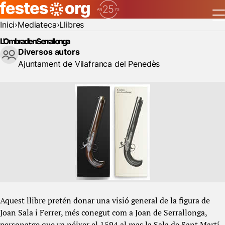
Inici
Mediateca
Llibres
L'Ombra d'en Serrallonga
Diversos autors
Ajuntament de Vilafranca del Penedès
Aquest llibre pretén donar una visió general de la figura de
Joan Sala i Ferrer, més conegut com a Joan de Serrallonga,
personatge que va néixer el 1594 al mas la Sala de Sant Martí