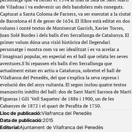
de Viladrau i va esdevenir un dels bandolers més coneguts.
Capturat a Santa Coloma de Farners, va ser executat a la ciutat
de Barcelona el 8 de gener de 1634. El llibre està editat en dos
volums i conté textos de Montserrat Garrich, Xavier Torres,
Joan Solé Bordes i dels balls d'en Serrallonga de Catalunya. El
primer volum dóna una visió històrica del llegendari
personatge i mostra com va ser idealitzat i es va arrelar a
l'imaginari popular, en especial en el ball que relata les seves
aventures.S'hi repassen els balls d'en Serrallonga que
actualment estan en actiu a Catalunya, sobretot el ball de
Vilafranca del Penedès, del que s'explica la seva represa i
evolució des del anys vuitanta. El segon inclou quatre textos
manuscrits inèdits del ball: dos de Sant Martí Sarroca de Martí
Figueras i Gili 'Vell Saquetes' de 1886 i 1900, un de les
Cabanyes de 1872 i el quart de Perafita de 1750.
Lloc de publicació:
Vilafranca del Penedès
Data de publicació:
2015
Editorial:
Ajuntament de Vilafranca del Penedès