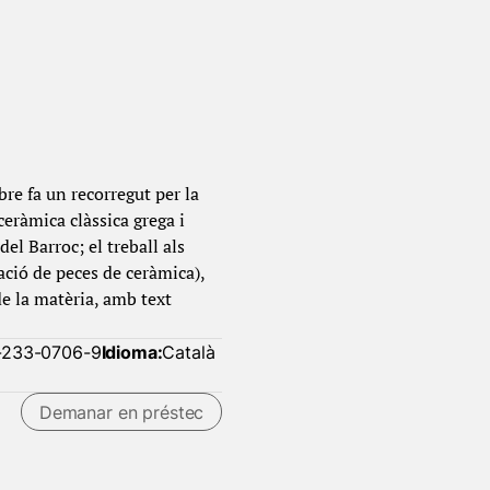
bre fa un recorregut per la
 ceràmica clàssica grega i
el Barroc; el treball als
ació de peces de ceràmica),
de la matèria, amb text
-233-0706-9
Idioma:
Català
Demanar en préstec