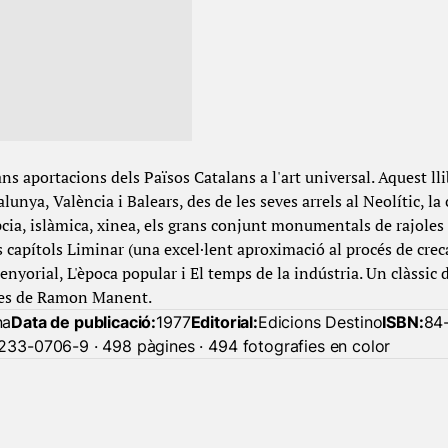
ns aportacions dels Països Catalans a l'art universal. Aquest lli
lunya, València i Balears, des de les seves arrels al Neolític, la
ia, islàmica, xinea, els grans conjunt monumentals de rajoles d
s capítols Liminar (una excel·lent aproximació al procés de crec
senyorial, L'època popular i El temps de la indústria. Un clàssic 
fies de Ramon Manent.
na
Data de publicació:
1977
Editorial:
Edicions Destino
ISBN:
84
233-0706-9 · 498 pàgines · 494 fotografies en color