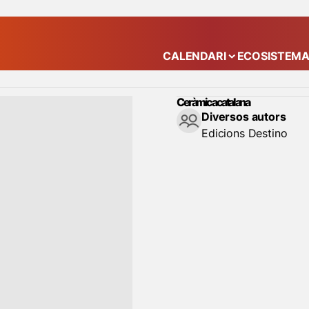
CALENDARI
ECOSISTEM
Mostra el submenú
Ceràmica catalana
Diversos autors
Edicions Destino