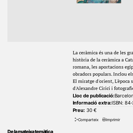
La ceràmica és una de les gra
història de la ceràmica a Cata
romana, les aportacions egipc
obradors populars. Inclou el
El miratge d'orient, L'època 
d'Alexandre Cirici i fotogra
Lloc de publicació:
Barcelo
Informació extra:
ISBN: 84-
Preu:
30 €
Comparteix
Imprimir
De la mateixa temàtica